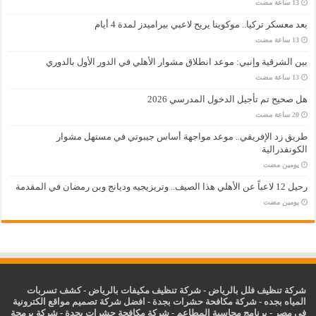
بعد معسكر تركيا.. موكوينا يريح لاعبي بيراميدز لمدة 4 أيام
بين الشرقية وإنبي: موعد انطلاق مشوار الأهلي في الدور الأول بالدوري
هل صحيح تم تأجيل الدخول المدرسي 2026
طريق زد الإفريقي.. موعد مواجهة أساس جيبوتي في مستهل مشوار
الكونفدرالية
‏يومين مضت
رحيل 12 لاعباً عن الأهلي هذا الصيف.. وتريزيجيه وديانج وبن رمضان في المقدمة
‏يومين مضت
شركة تنظيف فلل بالرياض
-
شركة تنظيف مكيفات بالرياض
-
كشف تسربات
المياه بجده
-
شركة مكافحة حشرات بجدة
-
افضل شركة تصميم مواقع الكترونية
في مصر
-
برنامج محاسبة المطاعم
-
شركة مكافحة حشرات بجدة
-
شركة برمجة