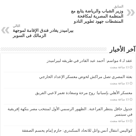
السابق
وزير الشباب والرياضة يتابع مع
المنظمة المصرية لمكافحة
المنشطات جهود تطوير النادو
التالي
بيراميدز يغادر فندق الإقامة لموجهة
الزمالك فى السوبر
آخر الأخبار
عقد لـ 4 مواسم: أحمد عبد القادر في طريقه لبيراميدز
بعثة المصري تصل مراكش لخوض معسكر الإعداد الخارجي
معسكر الأهلي بإسبانيا: روح مرحة وسعادة تغمر لاعبي الفريق
جدول حافل ينتظر الفراعنة.. الظهور الرسمي الأول لمنتخب مصر بنكهة إفريقية
في سبتمبر
كواليس انتقال أنس وائل للاتحاد السكندري: حازم إمام يحسم الصفقة