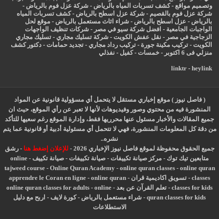
وتصميم مواقع
-
كشف تسربات المياه بالرياض
-
شركة عزل فوم بالرياض
-
شركة عزل فوم بالقصيم
-
شركة عزل اسطح بالرياض
-
كشف تسربات المياه
بالرياض
-
عزل
اسطح بالرياض
-
شراء اثاث مستعمل بالرياض
-
موقع لحل
الواجبات الجامعية
-
افضل شركة سيو في مصر
-
شركات تنظيف الواجهات
الزجاجية في مصر
-
نقل عفش الكويت
-
شركة تسليك مجاري
-
تسليك مجاري
الكويت
-
تركيب مكينة جورة
-
تركيب رداد مجاري
-
تجديد حمامات
-
دكتور كشف
منزلي فى 6 اكتوبر
-
خمسات
-
كفيل
-
نفذلي
linktr
-
heylink
( فاصل نيوز ) موقع إخباري مستقل لا يتحمل أي مسؤولية قانونية عن المواد
المنشورة فيه من محتوي وصور وفيديوهات لأنها لا تعبر عن رأي الموقع، حيث ان
جميع المقالات والأخبار مسئول عنها محرريها فقط، وإدارة الموقع رغم سعيها للتأكد
من دقة كل المعلومات المنشورة، فهي لا تتحمل أي مسئولية أدبية أو قانونية عما يتم
نشره..
جميع الحقوق محفوظة لموقع فاصل نيوز الإخباري 2026 -
للإعلان إضغط هنا
-
رشق
متابعين تيك توك
-
مركز صيانة تكييفات
-
صيانة تكييفات
-
صيانة تكييف
-
online
tajweed course
-
Online Quran Academy
-
online quran classes
-
online quran
classes
-
تسويق اكاديمية قران
-
online quran
-
apprendre le Coran en ligne
classes for kids
-
تعلم القرآن عن بعد
-
online
-
online quran classes for adults
quran classes for kids
-
شراء مستعمل بالرياض
-
كورة لايف
-
اربح مع دليل
الاستطلاعات