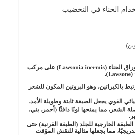
خدام الحناء في التخضيب
السبب الأول والأهم هو احتواء أوراق الحناء (Lawsonia inermis) على مركب
L)
.
بط بالكيراتين، وهو البروتين المكون للشعر
يائي القوي يجعل الصبغة ثابتة وطويلة الأمد.
 الشعر، مما يمنحها لونًا دافئًا (أحمر، بني،
ر.
لطبقة الخارجية للجلد (الطبقة القرنية) حتى
دريجيًا، مما يجعلها مثالية للنقش المؤقت