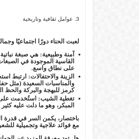
3. عوامل ثقافية وتاريخية
لعبت الحناء دورًا اجتماعيًا وجماليً
آمنة وطبيعية:
هي صبغة نباتية ط
القاسية الموجودة في الصبغات ال
على نطاق واسع.
الزينة والاحتفالات:
ارتبط استخدا
والمناسبات السعيدة (مثل حفلات
كرمز للبهجة والبركة والحظ ال
تغطية الشيب:
استُخدمت على 
المبكر، وهو ما دلت عليه كثير م
باختصار، يكمن السر في قدرة ال
مع
فوائد علاجية وتجميلية
للشعر 
هل تود معرفة المزيد عن الجوانب