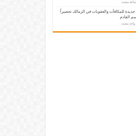
 جديدة للمكافآت والعقوبات في الزمالك تحضيراً
م القادم
م واحد مضت