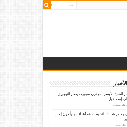
لأخبار
م الجناح الأيسر.. مودرن سبورت يضم النيجيري
لي إسماعيل
ي يمطر شباك النجوم بستة أهداف ودياً دون إمام
ر