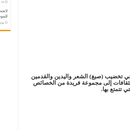
لائحة
للموس
‏يو
 في تخضيب (صبغ) الشعر واليدين والقدمين
لثقافات إلى مجموعة فريدة من
الخصائص
ي تتمتع بها.