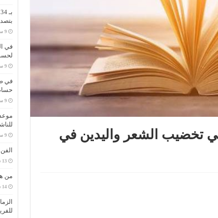
ب
بتصدر
في ال
لحسم 
في طر
حسام 
موعد 
للناش
ي تخضيب الشعر واليدين في
الفن
من هي
الزما
للفري