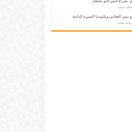
: صراع الميركاتو يشتعل
 نمير العقابي ويكيبيديا السيرة الذاتية
م واحد مضت