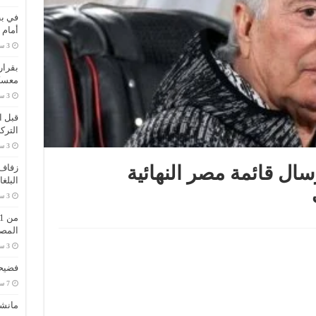
في بط
أمام 
بقرار
معسك
قبل ا
الترك
زفاف 
وفمبر لإرسال قائمة مصر النهائية
البلغ
المص
فضيحة
مانش