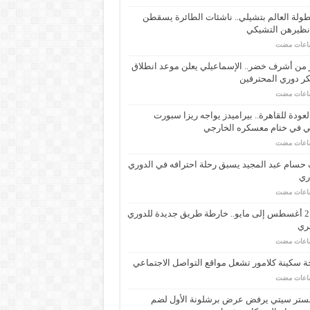
ولة العالم بتشيلي.. ناشئات الطائرة يسقطن
نظيرهن التشيكي
 من أشرف خضر.. الإسماعيلي يعلن موعد انطلاق
ر دوري المحترفين
لعودة للقاهرة.. بيراميدز يواجه ريزا سبورت
ي في ختام معسكره الخارجي
حسام عبد المجيد يسبق رحلة احترافه في الدوري
اري
من 21 أغسطس إلى مايو.. خارطة طريق جديدة للدوري
ري
 سكينة كلامور تشعل مواقع التواصل الاجتماعي
ستر سيتي يرفض عرض برشلونة الأول لضم