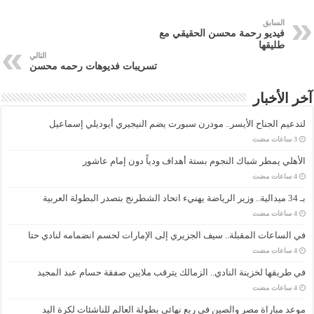
السابق
فيديو رحمة محسن الحقيقي مع
طليقها
التالي
تسريبات فديوهات رحمه محسن
آخر الأخبار
لتدعيم الجناح الأيسر.. مودرن سبورت يضم النيجيري أيوديلي إسماعيل
الأهلي يمطر شباك النجوم بستة أهداف ودياً دون إمام عاشور
بـ 34 ميدالية.. وزير الرياضة يهنيء اتحاد الشطرنج بتصدر البطولة العربية
في الساعات المقبلة.. سيف الجزيري إلى الإمارات لحسم انضمامه لنادي حتا
في طريقها لخزينة النادي.. الزمالك يترقب ملايين صفقة حسام عبد المجيد
موعد مباراة مصر والصين في ربع نهائي بطولة العالم للناشئات لكرة اليد