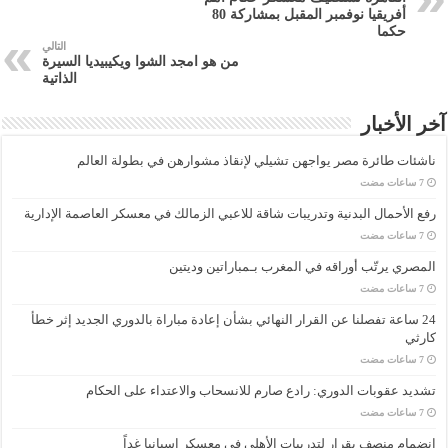
أفريقيا نوفمبر المقبل بمشاركة 80
حكما
التالي
من هو امجد الشوا ويكيبيديا السيرة
الذاتية
آخر الأخبار
ناشئات طائرة مصر يواجهن تشيلي لإنقاذ مشوارهن في بطولة العالم
رفع الأحمال البدنية وتدريبات شاقة للاعبي الزمالك في معسكر العاصمة الإدارية
المصري يرتّب أوراقه في المغرب بـمباراتين وديتين
24 ساعة تفصلنا عن القرار النهائي بشأن إعادة مباراة بالدوري الجديد إثر خطأ
كارثي
تشديد عقوبات الدوري: رادع صارم للانسحاب والاعتداء على الحكام
انضمام منصف بقرار لتدريبات الأهلي في معسكر إسبانيا غداً