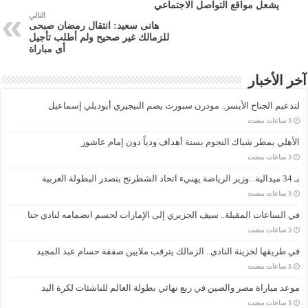
يشعل مواقع التواصل الاجتماعي
التالي
هانى سعيد: انتقال رمضان صبحى
للزمالك غير صحيح ولم أطلب تأجيل
أى مباراة
آخر الأخبار
لتدعيم الجناح الأيسر.. مودرن سبورت يضم النيجيري أيوديلي إسماعيل
الأهلي يمطر شباك النجوم بستة أهداف ودياً دون إمام عاشور
بـ 34 ميدالية.. وزير الرياضة يهنيء اتحاد الشطرنج بتصدر البطولة العربية
في الساعات المقبلة.. سيف الجزيري إلى الإمارات لحسم انضمامه لنادي حتا
في طريقها لخزينة النادي.. الزمالك يترقب ملايين صفقة حسام عبد المجيد
موعد مباراة مصر والصين في ربع نهائي بطولة العالم للناشئات لكرة اليد