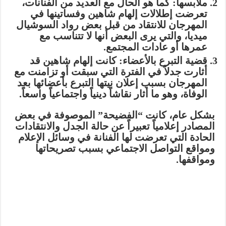
ملابسها:
كما هو الحال مع العديد من الفنانات،
تعرضت إطلالات إلهام شاهين وفساتينها في
المهرجان للانتقاد من قبل بعض رواد السوشيال
ميديا، والتي يرى البعض أنها لا تتناسب مع
عمرها أو عادات المجتمع.
قضية التبرع بالأعضاء:
كانت إلهام شاهين قد
أثارت جدلاً في الفترة التي سبقت أو تزامنت مع
المهرجان بسبب إعلان نيتها التبرع بأعضائها بعد
الوفاة، وهو ما أثار نقاشاً دينياً واجتماعياً واسعاً.
بشكل عام، كانت “الفضيحة” الموصوفة في بعض
المصادر إعلامياً تعبيراً عن حالة الجدل والانتقادات
الحادة التي تعرضت لها الفنانة في وسائل الإعلام
ومواقع التواصل الاجتماعي بسبب تصريحاتها
ومواقفها.