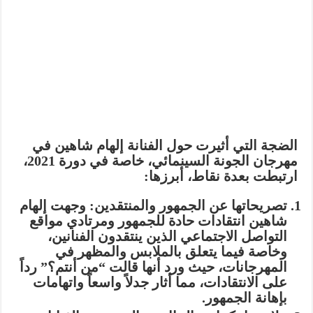
الضجة التي أثيرت حول الفنانة إلهام شاهين في
مهرجان الجونة السينمائي، خاصة في دورة 2021،
ارتبطت بعدة نقاط، أبرزها:
تصريحاتها عن الجمهور والمنتقدين:
وجهت إلهام
شاهين انتقادات حادة للجمهور ومرتادي مواقع
التواصل الاجتماعي الذين ينتقدون الفنانين،
وخاصة فيما يتعلق بالملابس والمظهر في
المهرجانات، حيث ورد أنها قالت “من أنتم؟” رداً
على الانتقادات، مما أثار جدلاً واسعاً واتهامات
بإهانة الجمهور.