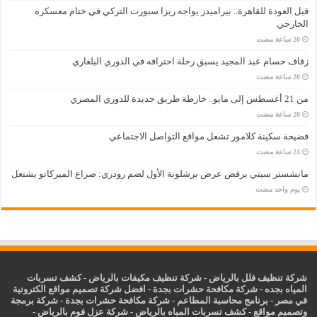
قبل العودة للقاهرة.. بيراميدز يواجه ريزا سبورت التركي في ختام معسكره
الخارجي
زفاف حسام عبد المجيد يسبق رحلة احترافه في الدوري البلغاري
من 21 أغسطس إلى مايو.. خارطة طريق جديدة للدوري المصري
فضيحة سكينة كلامور تشعل مواقع التواصل الاجتماعي
مانشستر سيتي يرفض عرض برشلونة الأول لضم رودري: صراع الميركاتو يشتعل
‏يوم واحد مضت
شركة تنظيف فلل بالرياض
-
شركة تنظيف مكيفات بالرياض
-
كشف تسربات
المياه بجده
-
شركة مكافحة حشرات بجدة
-
افضل شركة تصميم مواقع الكترونية
في مصر
-
برنامج محاسبة المطاعم
-
شركة مكافحة حشرات بجدة
-
شركة برمجة
وتصميم مواقع
-
كشف تسربات المياه بالرياض
-
شركة عزل فوم بالرياض
-