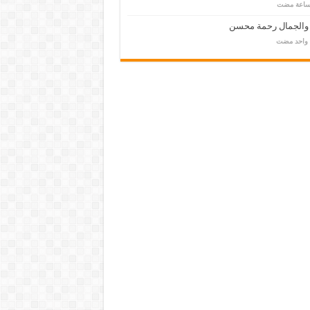
 والجمال رحمة محسن
م واحد مضت