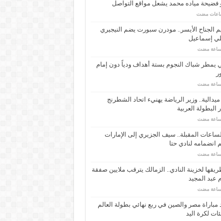
 فضيحة مياده محمد يشعل مواقع التواصل
م الجناح الأيسر.. مودرن سبورت يضم النيجيري
لي إسماعيل
ي يمطر شباك النجوم بستة أهداف ودياً دون إمام
ر
ـ 34 ميدالية.. وزير الرياضة يهنيء اتحاد الشطرنج
 البطولة العربية
ساعات المقبلة.. سيف الجزيري إلى الإمارات
انضمامه لنادي حتا
يقها لخزينة النادي.. الزمالك يترقب ملايين صفقة
عبد المجيد
مباراة مصر والصين في ربع نهائي بطولة العالم
ئات لكرة اليد