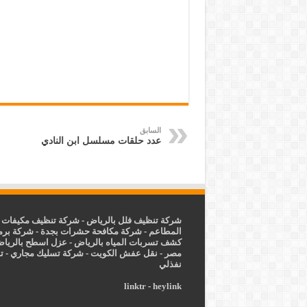
السابق
عدد حلقات مسلسل ابن النادي
شركة تنظيف فلل بالرياض
-
شركة تنظيف مكيفات ب
المطاعم
-
شركة مكافحة حشرات بجدة
-
شركة برم
كشف تسربات المياه بالرياض
-
عزل
اسطح بالريا
مصر
-
نقل عفش الكويت
-
شركة تسليك مجاري
-
ت
نفذلي
linktr
-
heylink