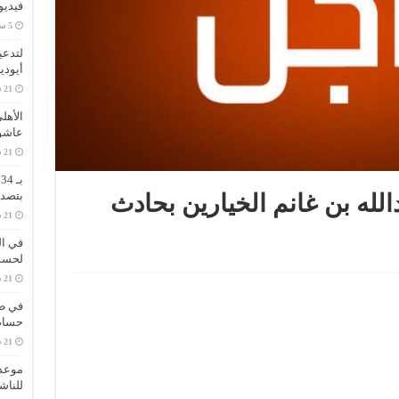
فيديو
لتدعي
أيودي
الأهل
عاشو
ب
بتصدر
لله بن غانم الخيارين بحادث
في ال
لحسم 
في طر
حسام 
موعد 
للناش