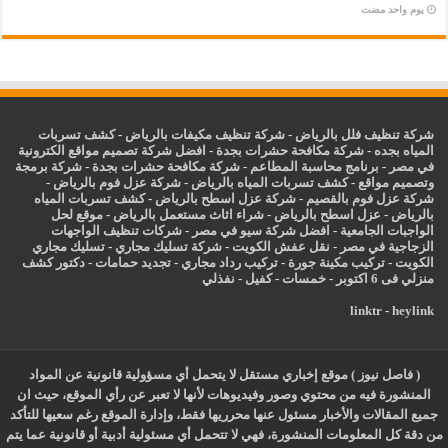
‏يوم واحد مضت
شركة تنظيف فلل بالرياض
-
شركة تنظيف مكيفات بالرياض
-
كشف تسربات
المياه بجده
-
شركة مكافحة حشرات بجدة
-
افضل شركة تصميم مواقع الكترونية
في مصر
-
برنامج محاسبة المطاعم
-
شركة مكافحة حشرات بجدة
-
شركة برمجة
وتصميم مواقع
-
كشف تسربات المياه بالرياض
-
شركة عزل فوم بالرياض
-
شركة عزل فوم بالقصيم
-
شركة عزل اسطح بالرياض
-
كشف تسربات المياه
بالرياض
-
عزل
اسطح بالرياض
-
شراء اثاث مستعمل بالرياض
-
موقع لحل
الواجبات الجامعية
-
افضل شركة سيو في مصر
-
شركات تنظيف الواجهات
الزجاجية في مصر
-
نقل عفش الكويت
-
شركة تسليك مجاري
-
تسليك مجاري
الكويت
-
تركيب مكينة جورة
-
تركيب رداد مجاري
-
تجديد حمامات
-
دكتور كشف
منزلي فى 6 اكتوبر
-
خمسات
-
كفيل
-
نفذلي
linktr
-
heylink
( فاصل نيوز ) موقع إخباري مستقل لا يتحمل أي مسؤولية قانونية عن المواد
المنشورة فيه من محتوي وصور وفيديوهات لأنها لا تعبر عن رأي الموقع، حيث ان
جميع المقالات والأخبار مسئول عنها محرريها فقط، وإدارة الموقع رغم سعيها للتأكد
من دقة كل المعلومات المنشورة، فهي لا تتحمل أي مسئولية أدبية أو قانونية عما يتم