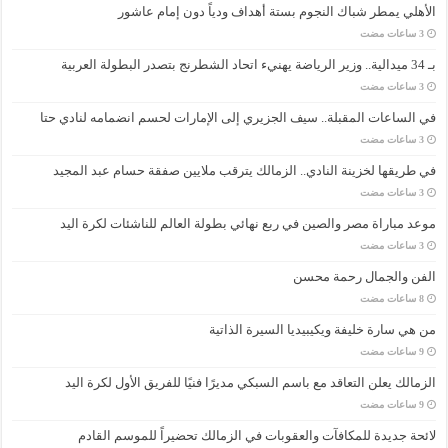
الأهلي يمطر شباك النجوم بستة أهداف ودياً دون إمام عاشور
بـ 34 ميدالية.. وزير الرياضة يهنيء اتحاد الشطرنج بتصدر البطولة العربية
في الساعات المقبلة.. سيف الجزيري إلى الإمارات لحسم انضمامه لنادي حتا
في طريقها لخزينة النادي.. الزمالك يترقب ملايين صفقة حسام عبد المجيد
موعد مباراة مصر والصين في ربع نهائي بطولة العالم للناشئات لكرة اليد
الفن والجمال رحمة محسن
من هي سارة خليفة ويكيبيديا السيرة الذاتية
الزمالك يعلن التعاقد مع باسم السبكي مديرًا فنيًا للفريق الأول لكرة اليد
لائحة جديدة للمكافآت والعقوبات في الزمالك تحضيراً للموسم القادم