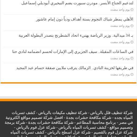
لتدعيم الجناح الأيسر.. مودرن سبورت يضم النيجيري أيوديلي إسماعيل
‏يوم واحد مضت
الأهلي يمطر شباك النجوم بستة أهداف ودياً دون إمام عاشور
‏يوم واحد مضت
بـ 34 ميدالية.. وزير الرياضة يهنيء اتحاد الشطرنج بتصدر البطولة العربية
‏يوم واحد مضت
في الساعات المقبلة.. سيف الجزيري إلى الإمارات لحسم انضمامه لنادي حتا
‏يوم واحد مضت
في طريقها لخزينة النادي.. الزمالك يترقب ملايين صفقة حسام عبد المجيد
‏يوم واحد مضت
شركة تنظيف فلل بالرياض
-
شركة تنظيف مكيفات بالرياض
-
كشف تسربات
المياه بجده
-
شركة مكافحة حشرات بجدة
-
افضل شركة تصميم مواقع الكترونية
في مصر
-
برنامج محاسبة المطاعم
-
شركة مكافحة حشرات بجدة
-
شركة برمجة
وتصميم مواقع
-
كشف تسربات المياه بالرياض
-
شركة عزل فوم بالرياض
-
شركة عزل فوم بالقصيم
-
شركة عزل اسطح بالرياض
-
كشف تسربات المياه