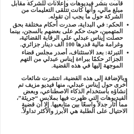
قامت بنشر فيديوهات وإعلانات للشركة مقابل
مبلغ مالي، وأنها كانت تتلقى التعليمات من
الشركة حول ما يجب أن تقوله.
الحكم:
في البداية، صدرت أحكام مختلفة بحق
المتهمين، حيث حكم على بعضهم بالسجن، بينما
حصلت إيناس عبدلي على الرقابة القضائية،
وغرامة مالية قدرها 100 ألف دينار جزائري.
التبرئة:
بعد الاستئناف، أصدر مجلس قضاء
الجزائر حكمًا ببراءة إيناس عبدلي من التهم
الموجهة إليها في هذه القضية.
وبالإضافة إلى هذه القضية، انتشرت شائعات
أخرى حول إيناس عبدلي، منها فيديو مزيف تم
إنشاؤه باستخدام الذكاء الاصطناعي، وبعض
الفيديوهات التي ظهرت فيها بملابس “جريئة”،
مما أثار جدلاً واسعًا بين متابعيها. إلا أن قضية
الاحتيال على الطلبة هي الأبرز والأكثر تداولاً.