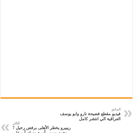
السابق
فيديو مقطع فضيحة نارو وابو يوسف
العراقية الي انتشر كامل
التالي
ريبيرو يخطر الأهلى برفض رحيل 7
نجوم بسبب أزمة وسام أبو علي