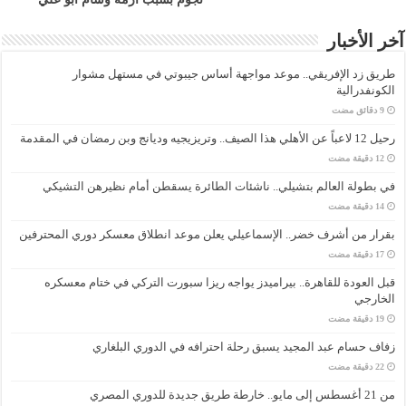
آخر الأخبار
طريق زد الإفريقي.. موعد مواجهة أساس جيبوتي في مستهل مشوار
الكونفدرالية
رحيل 12 لاعباً عن الأهلي هذا الصيف.. وتريزيجيه وديانج وبن رمضان في المقدمة
في بطولة العالم بتشيلي.. ناشئات الطائرة يسقطن أمام نظيرهن التشيكي
بقرار من أشرف خضر.. الإسماعيلي يعلن موعد انطلاق معسكر دوري المحترفين
قبل العودة للقاهرة.. بيراميدز يواجه ريزا سبورت التركي في ختام معسكره
الخارجي
زفاف حسام عبد المجيد يسبق رحلة احترافه في الدوري البلغاري
من 21 أغسطس إلى مايو.. خارطة طريق جديدة للدوري المصري