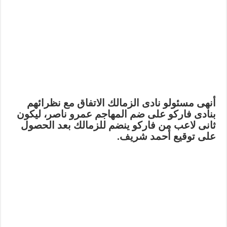
أنهى مسئولو نادى الزمالك الاتفاق مع نظرائهم
بنادى فاركو على ضم المهاجم عمرو ناصر، ليكون
ثانى لاعب من فاركو ينضم للزمالك بعد الحصول
على توقيع أحمد شريف.