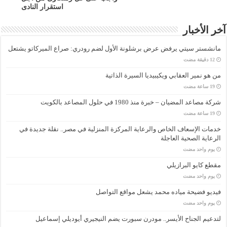
استقرار النادى
آخر الأخبار
مانشستر سيتي يرفض عرض برشلونة الأول لضم رودري: صراع الميركاتو يشتعل
من هو نمير العقابي ويكيبيديا السيرة الذاتية
شركة مصاعد المضيان – خبرة منذ 1980 في حلول المصاعد بالكويت
خدمات الإسعاف الخاص والرعاية المركزة المنزلية في مصر.. نقلة جديدة في
الرعاية الصحية العاجلة
‏يوم واحد مضت
مقطع كايو البرازيلي
‏يوم واحد مضت
فيديو فضيحة مياده محمد يشعل مواقع التواصل
‏يوم واحد مضت
لتدعيم الجناح الأيسر.. مودرن سبورت يضم النيجيري أيوديلي إسماعيل