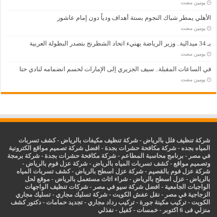
‏يومين مضت
الأهلي يمطر شباك النجوم بستة أهداف ودياً دون إمام عاشور
‏يومين مضت
بـ 34 ميدالية.. وزير الرياضة يهنيء اتحاد الشطرنج بتصدر البطولة العربية
‏يومين مضت
في الساعات المقبلة.. سيف الجزيري إلى الإمارات لحسم انضمامه لنادي حتا
‏يومين مضت
شركة تنظيف فلل بالرياض
-
شركة تنظيف مكيفات بالرياض
-
كشف تسربات
المياه بجده
-
شركة مكافحة حشرات بجدة
-
افضل شركة تصميم مواقع الكترونية
في مصر
-
برنامج محاسبة المطاعم
-
شركة مكافحة حشرات بجدة
-
شركة برمجة
وتصميم مواقع
-
كشف تسربات المياه بالرياض
-
شركة عزل فوم بالرياض
-
شركة عزل فوم بالقصيم
-
شركة عزل اسطح بالرياض
-
كشف تسربات المياه
بالرياض
-
عزل
اسطح بالرياض
-
شراء اثاث مستعمل بالرياض
-
موقع لحل
الواجبات الجامعية
-
افضل شركة سيو في مصر
-
شركات تنظيف الواجهات
الزجاجية في مصر
-
نقل عفش الكويت
-
شركة تسليك مجاري
-
تسليك مجاري
الكويت
-
تركيب مكينة جورة
-
تركيب رداد مجاري
-
تجديد حمامات
-
دكتور كشف
منزلي فى 6 اكتوبر
-
خمسات
-
كفيل
-
نفذلي