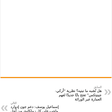
السابق
هل نُشبه ما نبنيه؟ نظرية “أركي-
جينيتكس” تفتح بابًا جديدًا لفهم
العمارة عبر الوراثة
التالي
إسماعيل يوسف: دعم جون إدوارد
واجب على كل زملكاوى من أجل