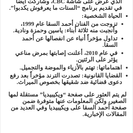
الذي عُرض على شاشة CBC، وشاركت أيضاً
في تقديم برنامج “الستات ما يعرفوش يكدبوا”.
الحياة الشخصية:
تزوجت من الفنان أحمد السقا عام 1999،
وأنجبت منه ثلاثة أبناء: ياسين وحمزة ونادية.
تداول مؤخراً أنباء عن انفصالها عن أحمد
السقا.
في عام 2010، أعلنت إصابتها بمرض مناعي
يؤثر على الرئتين.
اهتماماتها:
تهتم بالأزياء والموضة والتجميل.
القضايا القانونية:
تصدرت الترند مؤخراً بعد رفع
دعوى قضائية ضد شقيقها بخصوص الميراث.
لم يتم العثور على صفحة “ويكيبيديا” مستقلة لمها
الصغير، ولكن المعلومات عنها متوفرة ضمن
صفحة أحمد السقا على ويكيبيديا وفي العديد من
المقالات الإخبارية.