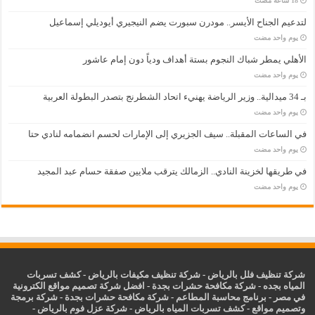
لتدعيم الجناح الأيسر.. مودرن سبورت يضم النيجيري أيوديلي إسماعيل
‏يوم واحد مضت
الأهلي يمطر شباك النجوم بستة أهداف ودياً دون إمام عاشور
‏يوم واحد مضت
بـ 34 ميدالية.. وزير الرياضة يهنيء اتحاد الشطرنج بتصدر البطولة العربية
‏يوم واحد مضت
في الساعات المقبلة.. سيف الجزيري إلى الإمارات لحسم انضمامه لنادي حتا
‏يوم واحد مضت
في طريقها لخزينة النادي.. الزمالك يترقب ملايين صفقة حسام عبد المجيد
‏يوم واحد مضت
شركة تنظيف فلل بالرياض
-
شركة تنظيف مكيفات بالرياض
-
كشف تسربات
المياه بجده
-
شركة مكافحة حشرات بجدة
-
افضل شركة تصميم مواقع الكترونية
في مصر
-
برنامج محاسبة المطاعم
-
شركة مكافحة حشرات بجدة
-
شركة برمجة
وتصميم مواقع
-
كشف تسربات المياه بالرياض
-
شركة عزل فوم بالرياض
-