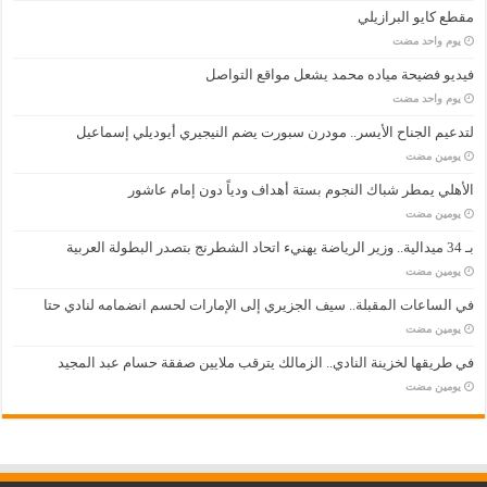
مقطع كايو البرازيلي
‏يوم واحد مضت
فيديو فضيحة مياده محمد يشعل مواقع التواصل
‏يوم واحد مضت
لتدعيم الجناح الأيسر.. مودرن سبورت يضم النيجيري أيوديلي إسماعيل
‏يومين مضت
الأهلي يمطر شباك النجوم بستة أهداف ودياً دون إمام عاشور
‏يومين مضت
بـ 34 ميدالية.. وزير الرياضة يهنيء اتحاد الشطرنج بتصدر البطولة العربية
‏يومين مضت
في الساعات المقبلة.. سيف الجزيري إلى الإمارات لحسم انضمامه لنادي حتا
‏يومين مضت
في طريقها لخزينة النادي.. الزمالك يترقب ملايين صفقة حسام عبد المجيد
‏يومين مضت