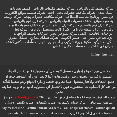
شركة تنظيف فلل بالرياض
-
شركة تنظيف مكيفات بالرياض
-
كشف تسربات
المياه بجده
-
شركة مكافحة حشرات بجدة
-
افضل شركة تصميم مواقع الكترونية
في مصر
-
برنامج محاسبة المطاعم
-
شركة مكافحة حشرات بجدة
-
شركة برمجة
وتصميم مواقع
-
كشف تسربات المياه بالرياض
-
شركة عزل فوم بالرياض
-
شركة عزل فوم بالقصيم
-
شركة عزل اسطح بالرياض
-
كشف تسربات المياه
بالرياض
-
عزل
اسطح بالرياض
-
شراء اثاث مستعمل بالرياض
-
موقع لحل
الواجبات الجامعية
-
افضل شركة سيو في مصر
-
شركات تنظيف الواجهات
الزجاجية في مصر
-
نقل عفش الكويت
-
شركة تسليك مجاري
-
تسليك مجاري
الكويت
-
تركيب مكينة جورة
-
تركيب رداد مجاري
-
تجديد حمامات
-
دكتور كشف
منزلي فى 6 اكتوبر
-
خمسات
-
كفيل
-
نفذلي
linktr
-
heylink
( فاصل نيوز ) موقع إخباري مستقل لا يتحمل أي مسؤولية قانونية عن المواد
المنشورة فيه من محتوي وصور وفيديوهات لأنها لا تعبر عن رأي الموقع، حيث ان
جميع المقالات والأخبار مسئول عنها محرريها فقط، وإدارة الموقع رغم سعيها للتأكد
من دقة كل المعلومات المنشورة، فهي لا تتحمل أي مسئولية أدبية أو قانونية عما يتم
نشره..
جميع الحقوق محفوظة لموقع فاصل نيوز الإخباري 2026 -
للإعلان إضغط هنا
-
رشق
متابعين تيك توك
-
-
مركز صيانة تكييفات
-
صيانة تكييفات
-
صيانة تكييف
-
online
tajweed course
-
Online Quran Academy
-
online quran classes
-
online quran
classes
-
تسويق اكاديمية قران
-
online quran
-
apprendre le Coran en ligne