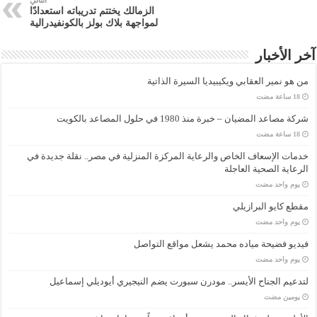
الزمالك يختتم تدريباته استعدادًا
لمواجهة بلاك بولز بالكونفيدرالية
آخر الأخبار
من هو نمير العقابي ويكيبيديا السيرة الذاتية
شركة مصاعد المضيان – خبرة منذ 1980 في حلول المصاعد بالكويت
خدمات الإسعاف الخاص والرعاية المركزة المنزلية في مصر.. نقلة جديدة في
الرعاية الصحية العاجلة
‏يوم واحد مضت
مقطع كايو البرازيلي
‏يوم واحد مضت
فيديو فضيحة مياده محمد يشعل مواقع التواصل
‏يوم واحد مضت
لتدعيم الجناح الأيسر.. مودرن سبورت يضم النيجيري أيوديلي إسماعيل
‏يومين مضت