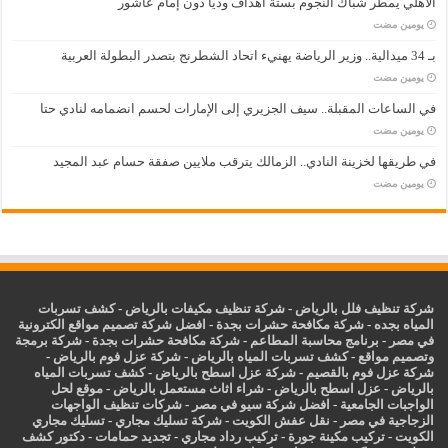
الأهلي يمطر شباك النجوم بستة أهداف ودياً دون إمام عاشور
‏يومين مضت
بـ 34 ميدالية.. وزير الرياضة يهنيء اتحاد الشطرنج بتصدر البطولة العربية
‏يومين مضت
في الساعات المقبلة.. سيف الجزيري إلى الإمارات لحسم انضمامه لنادي حتا
‏يومين مضت
في طريقها لخزينة النادي.. الزمالك يترقب ملايين صفقة حسام عبد المجيد
‏يومين مضت
شركة تنظيف فلل بالرياض
-
شركة تنظيف مكيفات بالرياض
-
كشف تسربات
المياه بجده
-
شركة مكافحة حشرات بجدة
-
افضل شركة تصميم مواقع الكترونية
في مصر
-
برنامج محاسبة المطاعم
-
شركة مكافحة حشرات بجدة
-
شركة برمجة
وتصميم مواقع
-
كشف تسربات المياه بالرياض
-
شركة عزل فوم بالرياض
-
شركة عزل فوم بالقصيم
-
شركة عزل اسطح بالرياض
-
كشف تسربات المياه
بالرياض
-
عزل
اسطح بالرياض
-
شراء اثاث مستعمل بالرياض
-
موقع لحل
الواجبات الجامعية
-
افضل شركة سيو في مصر
-
شركات تنظيف الواجهات
الزجاجية في مصر
-
نقل عفش الكويت
-
شركة تسليك مجاري
-
تسليك مجاري
الكويت
-
تركيب مكينة جورة
-
تركيب رداد مجاري
-
تجديد حمامات
-
دكتور كشف