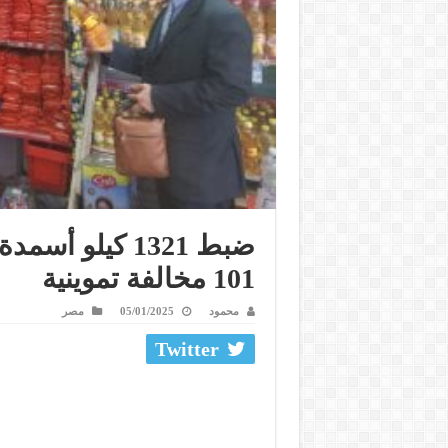
ضبط 1321 كيلو
101 مخالفة تموينية
محمود
05/01/2025
مصر
Twitter