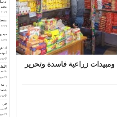
خدمات
مصر..
مقطع 
فيديو
لتدعي
أيودي
‏يو
 أسمدة ومبيدات زراعية فاسدة وتحرير
الأهل
عاشو
‏يو
ب
بتصدر
‏يو
في ال
لحسم 
‏يو