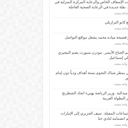
 الإسعاف الخاص والرعاية المركزة المنزلية في
 نقلة جديدة في الرعاية الصحية العاجلة
كايو البرازيلي
 فضيحة مياده محمد يشعل مواقع التواصل
م الجناح الأيسر.. مودرن سبورت يضم النيجيري
لي إسماعيل
م واحد مضت
ي يمطر شباك النجوم بستة أهداف ودياً دون إمام
ر
م واحد مضت
ـ 34 ميدالية.. وزير الرياضة يهنيء اتحاد الشطرنج
 البطولة العربية
م واحد مضت
ساعات المقبلة.. سيف الجزيري إلى الإمارات
انضمامه لنادي حتا
م واحد مضت