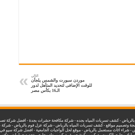
التالي
موردن سبورت والشمس يلجآن
للوقت الإضافى لتحديد المتأهل لدور
الـ16 بكأس مصر
الرياض
-
كشف تسربات المياه بجده
-
شركة مكافحة حشرات بجدة
-
افضل شركة تصمي
جة وتصميم مواقع
-
كشف تسربات المياه بالرياض
-
شركة عزل فوم بالرياض
-
شركة ع
ض
-
شراء اثاث مستعمل بالرياض
-
موقع لحل الواجبات الجامعية
-
افضل شركة سيو في
سليك مجاري الكويت
-
تركيب مكينة جورة
-
تركيب رداد مجاري
-
تجديد حمامات
-
دكتور ك