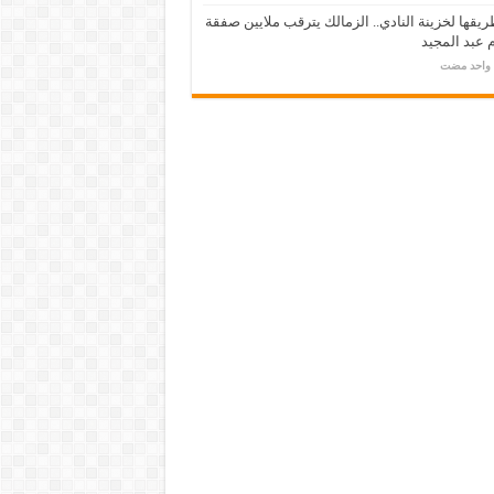
يقها لخزينة النادي.. الزمالك يترقب ملايين صفقة
عبد المجيد
م واحد مضت