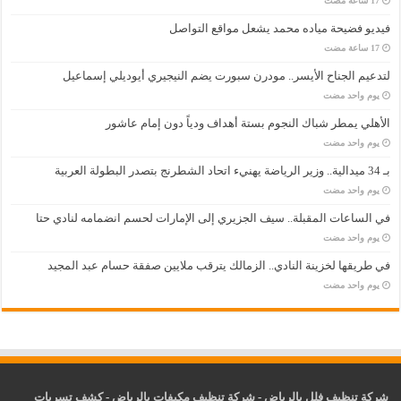
فيديو فضيحة مياده محمد يشعل مواقع التواصل
لتدعيم الجناح الأيسر.. مودرن سبورت يضم النيجيري أيوديلي إسماعيل
‏يوم واحد مضت
الأهلي يمطر شباك النجوم بستة أهداف ودياً دون إمام عاشور
‏يوم واحد مضت
بـ 34 ميدالية.. وزير الرياضة يهنيء اتحاد الشطرنج بتصدر البطولة العربية
‏يوم واحد مضت
في الساعات المقبلة.. سيف الجزيري إلى الإمارات لحسم انضمامه لنادي حتا
‏يوم واحد مضت
في طريقها لخزينة النادي.. الزمالك يترقب ملايين صفقة حسام عبد المجيد
‏يوم واحد مضت
شركة تنظيف فلل بالرياض
-
شركة تنظيف مكيفات بالرياض
-
كشف تسربات