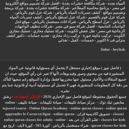
المياه بجده
-
شركة مكافحة حشرات بجدة
-
افضل شركة تصميم مواقع الكترونية
في مصر
-
برنامج محاسبة المطاعم
-
شركة مكافحة حشرات بجدة
-
شركة برمجة
وتصميم مواقع
-
كشف تسربات المياه بالرياض
-
شركة عزل فوم بالرياض
-
شركة عزل فوم بالقصيم
-
شركة عزل اسطح بالرياض
-
كشف تسربات المياه
بالرياض
-
عزل
اسطح بالرياض
-
شراء اثاث مستعمل بالرياض
-
موقع لحل
الواجبات الجامعية
-
افضل شركة سيو في مصر
-
شركات تنظيف الواجهات
الزجاجية في مصر
-
نقل عفش الكويت
-
شركة تسليك مجاري
-
تسليك مجاري
الكويت
-
تركيب مكينة جورة
-
تركيب رداد مجاري
-
تجديد حمامات
-
دكتور كشف
منزلي فى 6 اكتوبر
-
خمسات
-
كفيل
-
نفذلي
linktr
-
heylink
( فاصل نيوز ) موقع إخباري مستقل لا يتحمل أي مسؤولية قانونية عن المواد
المنشورة فيه من محتوي وصور وفيديوهات لأنها لا تعبر عن رأي الموقع، حيث ان
جميع المقالات والأخبار مسئول عنها محرريها فقط، وإدارة الموقع رغم سعيها للتأكد
من دقة كل المعلومات المنشورة، فهي لا تتحمل أي مسئولية أدبية أو قانونية عما يتم
نشره..
جميع الحقوق محفوظة لموقع فاصل نيوز الإخباري 2026 -
للإعلان إضغط هنا
-
رشق
متابعين تيك توك
-
-
مركز صيانة تكييفات
-
صيانة تكييفات
-
صيانة تكييف
-
online
tajweed course
-
Online Quran Academy
-
online quran classes
-
online quran
classes
-
تسويق اكاديمية قران
-
online quran
-
apprendre le Coran en ligne
classes for kids
-
تعلم القرآن عن بعد
-
online
-
online quran classes for adults
quran classes for kids
-
شراء مستعمل بالرياض
-
كورة 365
-
كورة لايف
-
اربح مع