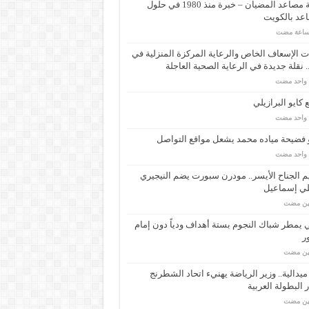
شركة مصاعد المضيان – خبرة منذ 1980 في حلول
عد بالكويت
 الإسعاف الخاص والرعاية المركزة المنزلية في
 نقلة جديدة في الرعاية الصحية العاجلة
م واحد مضت
كايو البرازيلي
م واحد مضت
 فضيحة مياده محمد يشعل مواقع التواصل
م واحد مضت
م الجناح الأيسر.. مودرن سبورت يضم النيجيري
لي إسماعيل
مين مضت
ي يمطر شباك النجوم بستة أهداف ودياً دون إمام
ر
مين مضت
ـ 34 ميدالية.. وزير الرياضة يهنيء اتحاد الشطرنج
 البطولة العربية
مين مضت