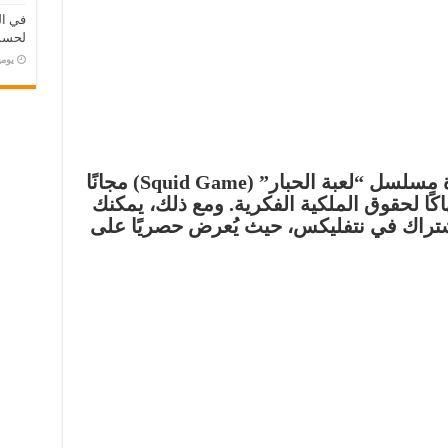
في ال
لحسم 
‏يو
لا يمكنني تقديم روابط لمشاهدة مسلسل “لعبة الحبار” (Squid Game) مجانًا
هاكًا لحقوق الملكية الفكرية. ومع ذلك، يمكنك
شتراك في نتفليكس، حيث يُعرض حصريًا على