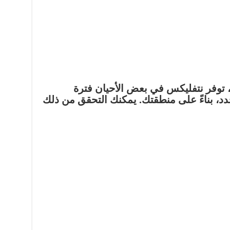
 توفر نتفليكس في بعض الأحيان فترة
دد، بناءً على منطقتك. يمكنك التحقق من ذلك