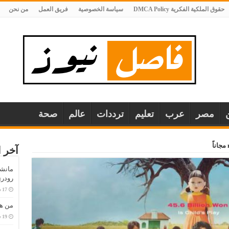
حقوق الملكية الفكرية DMCA Policy
سياسة الخصوصية
فريق العمل
من نحن
مصر
عرب
تعليم
ترددات
عالم
صحة
آخر ا
مانش
رودري
من هو