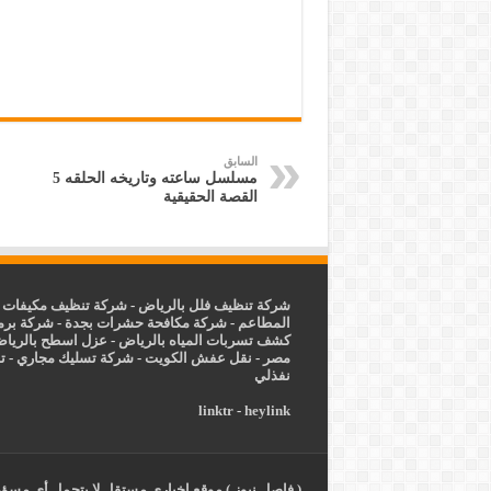
السابق
مسلسل ساعته وتاريخه الحلقه 5
القصة الحقيقية
شركة تنظيف فلل بالرياض
-
شركة تنظيف مكيفات ب
المطاعم
-
شركة مكافحة حشرات بجدة
-
شركة برم
كشف تسربات المياه بالرياض
-
عزل
اسطح بالريا
مصر
-
نقل عفش الكويت
-
شركة تسليك مجاري
-
ت
نفذلي
linktr
-
heylink
( فاصل نيوز ) موقع إخباري مستقل لا يتحمل أي مسؤول