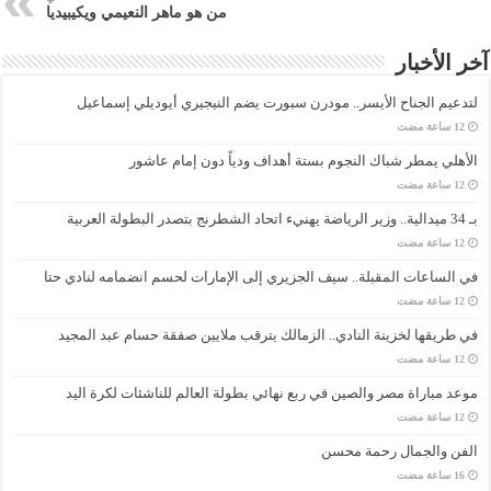
من هو ماهر النعيمي ويكيبيديا
آخر الأخبار
لتدعيم الجناح الأيسر.. مودرن سبورت يضم النيجيري أيوديلي إسماعيل
الأهلي يمطر شباك النجوم بستة أهداف ودياً دون إمام عاشور
بـ 34 ميدالية.. وزير الرياضة يهنيء اتحاد الشطرنج بتصدر البطولة العربية
في الساعات المقبلة.. سيف الجزيري إلى الإمارات لحسم انضمامه لنادي حتا
في طريقها لخزينة النادي.. الزمالك يترقب ملايين صفقة حسام عبد المجيد
موعد مباراة مصر والصين في ربع نهائي بطولة العالم للناشئات لكرة اليد
الفن والجمال رحمة محسن