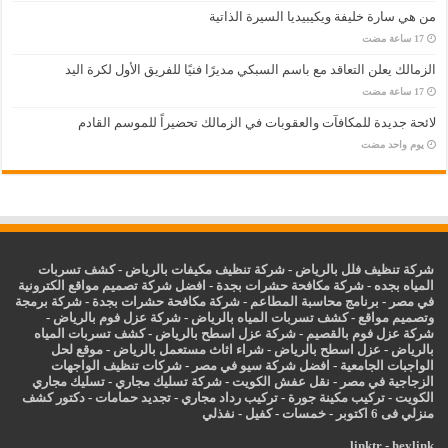
من هي سارة خليفة ويكيبيديا السيرة الذاتية
الزمالك يعلن التعاقد مع باسم السبكي مديرًا فنيًا للفريق الأول لكرة اليد
لائحة جديدة للمكافآت والعقوبات في الزمالك تحضيراً للموسم القادم
‏يوم واحد مضت
شركة تنظيف فلل بالرياض
-
شركة تنظيف مكيفات بالرياض
-
كشف تسربات
المياه بجده
-
شركة مكافحة حشرات بجدة
-
افضل شركة تصميم مواقع الكترونية
في مصر
-
برنامج محاسبة المطاعم
-
شركة مكافحة حشرات بجدة
-
شركة برمجة
وتصميم مواقع
-
كشف تسربات المياه بالرياض
-
شركة عزل فوم بالرياض
-
شركة عزل فوم بالقصيم
-
شركة عزل اسطح بالرياض
-
كشف تسربات المياه
بالرياض
-
عزل
اسطح بالرياض
-
شراء اثاث مستعمل بالرياض
-
موقع لحل
الواجبات الجامعية
-
افضل شركة سيو في مصر
-
شركات تنظيف الواجهات
الزجاجية في مصر
-
نقل عفش الكويت
-
شركة تسليك مجاري
-
تسليك مجاري
الكويت
-
تركيب مكينة جورة
-
تركيب رداد مجاري
-
تجديد حمامات
-
دكتور كشف
منزلي فى 6 اكتوبر
-
خمسات
-
كفيل
-
نفذلي
linktr
-
heylink