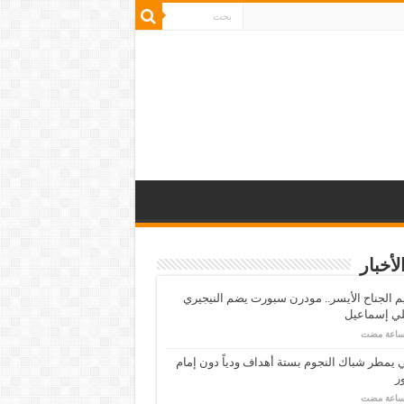
لأخبار
م الجناح الأيسر.. مودرن سبورت يضم النيجيري
لي إسماعيل
ي يمطر شباك النجوم بستة أهداف ودياً دون إمام
ر