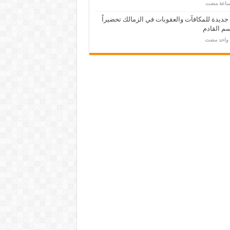
 جديدة للمكافآت والعقوبات في الزمالك تحضيراً
م القادم
م واحد مضت