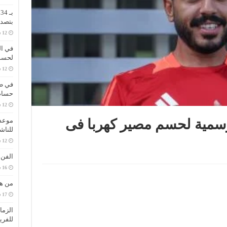
ب
بتصدر
في ال
لحسم 
في طر
حسام 
موعد 
سمية لحسم مصير كهربا فى
للناش
الفن
من هي
الزما
للفري