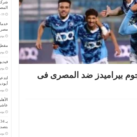
المصا
خدمات
مصر..
‏يو
مقطع 
‏يو
فيديو
‏يو
جوم بيراميدز ضد المصرى فى
لتدعي
أيودي
‏يو
الأهل
عاشو
‏يو
ب
بتصدر
‏يو