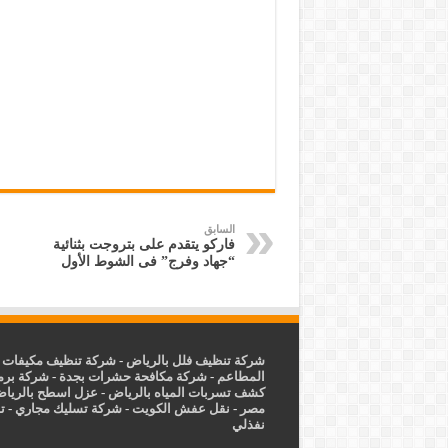
السابق
فاركو يتقدم على بتروجت بثنائية
“جهاد وفرج” فى الشوط الأول
شركة تنظيف فلل بالرياض
-
شركة تنظيف مكيفات ب
المطاعم
-
شركة مكافحة حشرات بجدة
-
شركة برم
كشف تسربات المياه بالرياض
-
عزل
اسطح بالريا
مصر
-
نقل عفش الكويت
-
شركة تسليك مجاري
-
ت
نفذلي