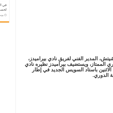
في ال
لحسم 
‏يو
تش، المدير الفني لفريق نادي بيراميدز،
ي الممتاز، ويستضيف بيراميدز نظيره نادي
اثنين باستاد السويس الجديد في إطار
ة الدوري.