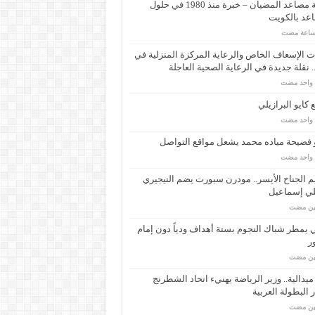
شركة مصاعد المضيان – خبرة منذ 1980 في حلول
عد بالكويت
 الإسعاف الخاص والرعاية المركزة المنزلية في
 نقلة جديدة في الرعاية الصحية العاجلة
م واحد مضت
كايو البرازيلي
م واحد مضت
 فضيحة مياده محمد يشعل مواقع التواصل
م واحد مضت
م الجناح الأيسر.. مودرن سبورت يضم النيجيري
لي إسماعيل
مين مضت
ي يمطر شباك النجوم بستة أهداف ودياً دون إمام
ر
مين مضت
ـ 34 ميدالية.. وزير الرياضة يهنيء اتحاد الشطرنج
 البطولة العربية
مين مضت