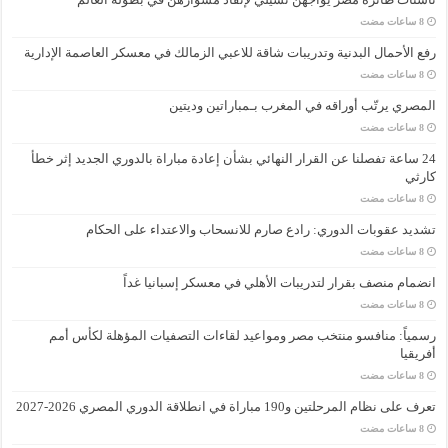
رفع الأحمال البدنية وتدريبات شاقة للاعبي الزمالك في معسكر العاصمة الإدارية
المصري يرتّب أوراقه في المغرب بـمباراتين وديتين
24 ساعة تفصلنا عن القرار النهائي بشأن إعادة مباراة بالدوري الجديد إثر خطأ
كارثي
تشديد عقوبات الدوري: رادع صارم للانسحاب والاعتداء على الحكام
انضمام منصف بقرار لتدريبات الأهلي في معسكر إسبانيا غداً
رسمياً: منافسو منتخب مصر ومواعيد لقاءات التصفيات المؤهلة لكأس أمم
أفريقيا
تعرف على نظام المرحلتين و190 مباراة في انطلاقة الدوري المصري 2026-2027