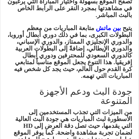
تصفح الموقع بسهولة واختيار المباراة التي يرغبون
في مشاهدتها بمجرد النقر على الرابط الخاص
بالبث المباشر.
يتيح
بين ماتش
متابعة المباريات من معظم
البطولات الكبرى، بما في ذلك دوري أبطال أوروبا،
والدوري الإنجليزي الممتاز، والدوري الإسباني،
والدوري الإيطالي، إضافةً إلى البطولات العربية
كالدوري السعودي للمحترفين ودوري أبطال
إفريقيا. هذا التنوع يجعل الموقع مناسباً لمتابعي
كرة القدم حول العالم، حيث يجد كل شخص فيه
المباريات التي تهمه.
جودة البث ودعم الأجهزة
المتنوعة
من الميزات التي تجذب المستخدمين إلى
الأسطورة لبث المباريات هي جودة البث العالية
التي يقدمها، حيث تصل دقة العرض إلى HD
لضمان تجربة مشاهدة واضحة. كما يوفر الموقع