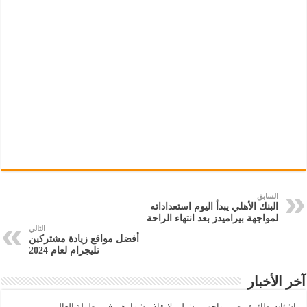
السابق
البنك الأهلي يبدأ اليوم استعداداته
لمواجهة بيراميدز بعد انتهاء الراحة
التالي
أفضل مواقع زيادة مشتركين
تليجرام لعام 2024
آخر الأخبار
ناشئات طائرة مصر يواجهن تشيلي لإنقاذ مشوارهن في بطولة العالم