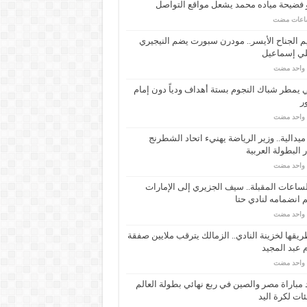
 فضيحة مياده محمد يشعل مواقع التواصل
م الجناح الأيسر.. مودرن سبورت يضم النيجيري
لي إسماعيل
م واحد مضت
ي يمطر شباك النجوم بستة أهداف ودياً دون إمام
ر
م واحد مضت
ـ 34 ميدالية.. وزير الرياضة يهنيء اتحاد الشطرنج
 البطولة العربية
م واحد مضت
ساعات المقبلة.. سيف الجزيري إلى الإمارات
انضمامه لنادي حتا
م واحد مضت
يقها لخزينة النادي.. الزمالك يترقب ملايين صفقة
عبد المجيد
م واحد مضت
مباراة مصر والصين في ربع نهائي بطولة العالم
ئات لكرة اليد