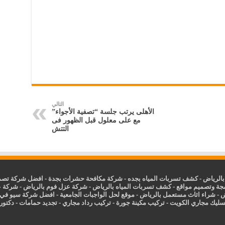
التالي
الأهلى يرتب جلسة “تصفية الأجواء”
مع على معلول قبل الظهور فى
التتش
الرياض
-
كشف تسربات المياه بجده
-
شركة مكافحة حشرات بجدة
-
افضل شركة تصمي
جة وتصميم مواقع
-
كشف تسربات المياه بالرياض
-
شركة عزل فوم بالرياض
-
شركة ع
ض
-
شراء اثاث مستعمل بالرياض
-
موقع لحل الواجبات الجامعية
-
افضل شركة سيو في
سليك مجاري الكويت
-
تركيب مكينة جورة
-
تركيب رداد مجاري
-
تجديد حمامات
-
دكتور ك