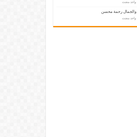
م واحد مضت
 والجمال رحمة محسن
م واحد مضت