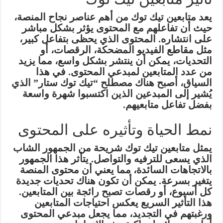
يعد متابعين تيك توك من أهم عناصر نجاح المنصة،
حيث أن تفاعلهم مع المحتوى يؤثر بشكل مباشر
على انتشاره. المحتوى الذي يحظى بتفاعل كبير،
مثل مقاطع الفيديو المضحكة، الرقصات، أو
التحديات، يمكن أن ينتشر بشكل واسع، مما يزيد
من عدد المتابعين لمبدعي المحتوى. في هذا
السياق، أصبح هناك مصطلح “تيك توك ستار” الذي
يُشير إلى المبدعين الذين اكتسبوا شهرة واسعة
بفضل تفاعل متابعيهم.
نمط الحياة وتأثيره على المحتوى
يمثل متابعين تيك توك شريحة من الجمهور الشاب
الذي يسعى للترفيه والتواصل. يتأثر هذا الجمهور
بالاتجاهات السائدة، مما يعني أن محتوى المنصة
يتغير بسرعة. يمكن أن تكون هناك تحديات جديدة
كل أسبوع، أو رقصات تصبح رائجة بين المتابعين.
هذا التأثير السريع يعكس احتياجات المتابعين
ورغبتهم في التجديد، مما يجعل مبدعي المحتوى