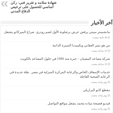
شهادة سلامه و تقرير فني: ركن
أساسي للحصول على ترخيص
الدفاع المدني
آخر الأخبار
مانشستر سيتي يرفض عرض برشلونة الأول لضم رودري: صراع الميركاتو يشتعل
من هو نمير العقابي ويكيبيديا السيرة الذاتية
شركة مصاعد المضيان – خبرة منذ 1980 في حلول المصاعد بالكويت
خدمات الإسعاف الخاص والرعاية المركزة المنزلية في مصر.. نقلة جديدة في
الرعاية الصحية العاجلة
‏يوم واحد مضت
مقطع كايو البرازيلي
‏يوم واحد مضت
فيديو فضيحة مياده محمد يشعل مواقع التواصل
‏يوم واحد مضت