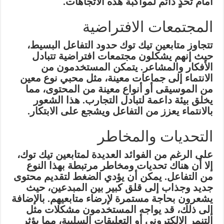
أمام تحدٍ دائم لمواكبة هذه الاتجاهات.
المجتمعات الافتراضية
تتجاوز متابعين تيك توك حدود التفاعل البسيط،
حيث إنهم يشكلون مجتمعات افتراضية تتبادل
الأفكار والمشاعر. يتمكن المستخدمون من
الانتماء إلى جماعات معينة، مثل محبي نوع معين
من الموسيقى أو أنواع معينة من المحتوى، مما
يخلق بيئة داعمة لتبادل التجارب. هذا الشعور
بالانتماء يعزز من التفاعل ويشجع على الابتكار.
التحديات والمخاطر
على الرغم من الفوائد العديدة لمتابعين تيك توك،
إلا أن هناك تحديات ومخاطر مرتبطة بهذا النوع
من التفاعل. يمكن أن يؤدي الضغط لتقديم محتوى
جديد وجذاب إلى قلق كبير بين المبدعين، حيث
يشعرون بحاجة مستمرة لإرضاء متابعيهم. بالإضافة
إلى ذلك، قد يواجه المستخدمون مشكلات مثل
التنمر الإلكتروني أو التعليقات السلبية، مما يؤثر