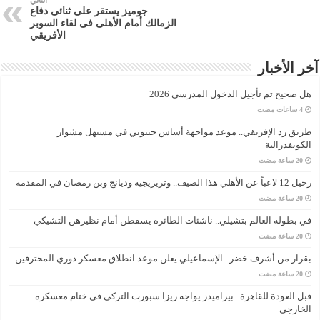
التالي
جوميز يستقر على ثنائى دفاع
الزمالك أمام الأهلى فى لقاء السوبر
الأفريقي
آخر الأخبار
هل صحيح تم تأجيل الدخول المدرسي 2026
طريق زد الإفريقي.. موعد مواجهة أساس جيبوتي في مستهل مشوار
الكونفدرالية
رحيل 12 لاعباً عن الأهلي هذا الصيف.. وتريزيجيه وديانج وبن رمضان في المقدمة
في بطولة العالم بتشيلي.. ناشئات الطائرة يسقطن أمام نظيرهن التشيكي
بقرار من أشرف خضر.. الإسماعيلي يعلن موعد انطلاق معسكر دوري المحترفين
قبل العودة للقاهرة.. بيراميدز يواجه ريزا سبورت التركي في ختام معسكره
الخارجي