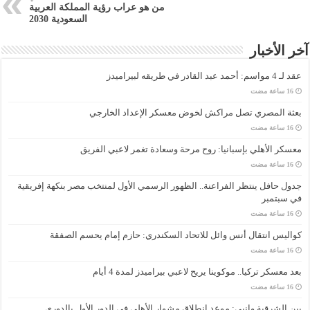
من هو عراب رؤية المملكة العربية
السعودية 2030
آخر الأخبار
عقد لـ 4 مواسم: أحمد عبد القادر في طريقه لبيراميدز
بعثة المصري تصل مراكش لخوض معسكر الإعداد الخارجي
معسكر الأهلي بإسبانيا: روح مرحة وسعادة تغمر لاعبي الفريق
جدول حافل ينتظر الفراعنة.. الظهور الرسمي الأول لمنتخب مصر بنكهة إفريقية
في سبتمبر
كواليس انتقال أنس وائل للاتحاد السكندري: حازم إمام يحسم الصفقة
بعد معسكر تركيا.. موكوينا يريح لاعبي بيراميدز لمدة 4 أيام
بين الشرقية وإنبي: موعد انطلاق مشوار الأهلي في الدور الأول بالدوري