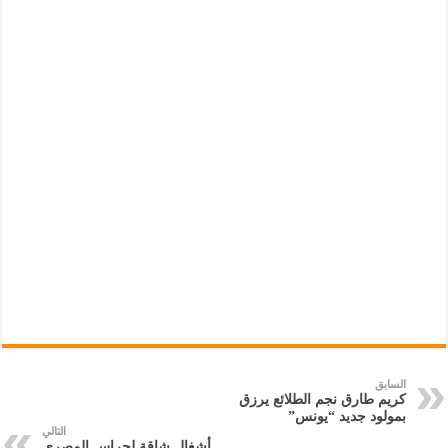
السابق
كريم طارق نجم الطلائع يرزق
بمولود جديد “يونس”
التالي
أشغال شاقة لحراس المصري