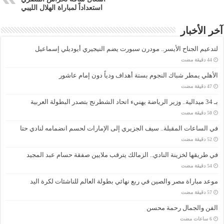
استعداداً لمباراة الهلال الليبي
آخر الأخبار
لتدعيم الجناح الأيسر.. مودرن سبورت يضم النيجيري أيوديلي إسماعيل
الأهلي يمطر شباك النجوم بستة أهداف ودياً دون إمام عاشور
بـ 34 ميدالية.. وزير الرياضة يهنيء اتحاد الشطرنج بتصدر البطولة العربية
في الساعات المقبلة.. سيف الجزيري إلى الإمارات لحسم انضمامه لنادي حتا
في طريقها لخزينة النادي.. الزمالك يترقب ملايين صفقة حسام عبد المجيد
موعد مباراة مصر والصين في ربع نهائي بطولة العالم للناشئات لكرة اليد
الفن والجمال رحمة محسن