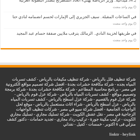
بـ 34 ميدالية.. وزير الرياضة يهنيء اتحاد الشطرنج بتصدر البطولة العربية
‏يوم واحد مضت
في الساعات المقبلة.. سيف الجزيري إلى الإمارات لحسم انضمامه لنادي حتا
‏يوم واحد مضت
في طريقها لخزينة النادي.. الزمالك يترقب ملايين صفقة حسام عبد المجيد
‏يوم واحد مضت
شركة تنظيف فلل بالرياض
-
شركة تنظيف مكيفات بالرياض
-
كشف تسربات
المياه بجده
-
شركة مكافحة حشرات بجدة
-
افضل شركة تصميم مواقع الكترونية
في مصر
-
برنامج محاسبة المطاعم
-
شركة مكافحة حشرات بجدة
-
شركة برمجة
وتصميم مواقع
-
كشف تسربات المياه بالرياض
-
شركة عزل فوم بالرياض
-
شركة عزل فوم بالقصيم
-
شركة عزل اسطح بالرياض
-
كشف تسربات المياه
بالرياض
-
عزل
اسطح بالرياض
-
شراء اثاث مستعمل بالرياض
-
موقع لحل
الواجبات الجامعية
-
افضل شركة سيو في مصر
-
شركات تنظيف الواجهات
الزجاجية في مصر
-
نقل عفش الكويت
-
شركة تسليك مجاري
-
تسليك مجاري
الكويت
-
تركيب مكينة جورة
-
تركيب رداد مجاري
-
تجديد حمامات
-
دكتور كشف
منزلي فى 6 اكتوبر
-
خمسات
-
كفيل
-
نفذلي
linktr
-
heylink