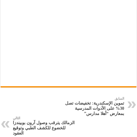
السابق
تموين الإسكندرية: تخفيضات تصل
30% على الأدوات المدرسية
بمعارض “أهلا مدارس”
التالي
الزمالك يترقب وصول آرون بوبيندزا
للخضوع للكشف الطبي وتوقيع
العقود