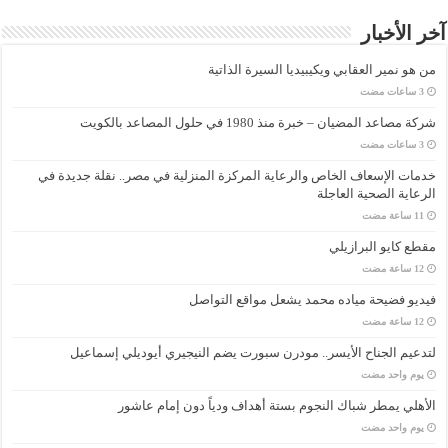
آخر الأخبار
من هو نمير العقابي ويكيبيديا السيرة الذاتية
شركة مصاعد المضيان – خبرة منذ 1980 في حلول المصاعد بالكويت
خدمات الإسعاف الخاص والرعاية المركزة المنزلية في مصر.. نقلة جديدة في
الرعاية الصحية العاجلة
مقطع كايو البرازيلي
فيديو فضيحة مياده محمد يشعل مواقع التواصل
لتدعيم الجناح الأيسر.. مودرن سبورت يضم النيجيري أيوديلي إسماعيل
‏يوم واحد مضت
الأهلي يمطر شباك النجوم بستة أهداف ودياً دون إمام عاشور
‏يوم واحد مضت