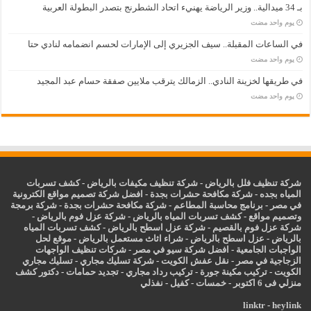
بـ 34 ميدالية.. وزير الرياضة يهنيء اتحاد الشطرنج بتصدر البطولة العربية
‏يوم واحد مضت
في الساعات المقبلة.. سيف الجزيري إلى الإمارات لحسم انضمامه لنادي حتا
‏يوم واحد مضت
في طريقها لخزينة النادي.. الزمالك يترقب ملايين صفقة حسام عبد المجيد
‏يوم واحد مضت
شركة تنظيف فلل بالرياض
-
شركة تنظيف مكيفات بالرياض
-
كشف تسربات
المياه بجده
-
شركة مكافحة حشرات بجدة
-
افضل شركة تصميم مواقع الكترونية
في مصر
-
برنامج محاسبة المطاعم
-
شركة مكافحة حشرات بجدة
-
شركة برمجة
وتصميم مواقع
-
كشف تسربات المياه بالرياض
-
شركة عزل فوم بالرياض
-
شركة عزل فوم بالقصيم
-
شركة عزل اسطح بالرياض
-
كشف تسربات المياه
بالرياض
-
عزل
اسطح بالرياض
-
شراء اثاث مستعمل بالرياض
-
موقع لحل
الواجبات الجامعية
-
افضل شركة سيو في مصر
-
شركات تنظيف الواجهات
الزجاجية في مصر
-
نقل عفش الكويت
-
شركة تسليك مجاري
-
تسليك مجاري
الكويت
-
تركيب مكينة جورة
-
تركيب رداد مجاري
-
تجديد حمامات
-
دكتور كشف
منزلي فى 6 اكتوبر
-
خمسات
-
كفيل
-
نفذلي
linktr
-
heylink