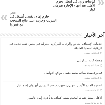
قياسات وزن فى انتظار نجوم
الأهلي بعد انتهاء الإجازة بفرمان
كولر
التالي
حازم إمام: نفسى أشتغل فى
التدريب وحزنت على نتائج المنتخب
مع فيتوريا
آخر الأخبار
خدمات الإسعاف الخاص والرعاية المركزة المنزلية في مصر.. نقلة جديدة في
الرعاية الصحية العاجلة
مقطع كايو البرازيلي
فيديو فضيحة مياده محمد يشعل مواقع التواصل
لتدعيم الجناح الأيسر.. مودرن سبورت يضم النيجيري أيوديلي إسماعيل
الأهلي يمطر شباك النجوم بستة أهداف ودياً دون إمام عاشور