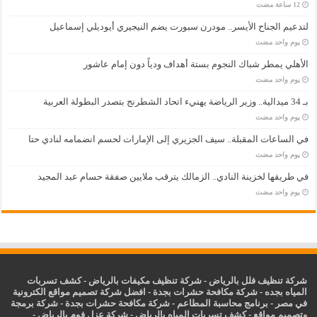
لتدعيم الجناح الأيسر.. مودرن سبورت يضم النيجيري أيوديلي إسماعيل
‏يوم واحد مضت
الأهلي يمطر شباك النجوم بستة أهداف ودياً دون إمام عاشور
‏يوم واحد مضت
بـ 34 ميدالية.. وزير الرياضة يهنيء اتحاد الشطرنج بتصدر البطولة العربية
‏يوم واحد مضت
في الساعات المقبلة.. سيف الجزيري إلى الإمارات لحسم انضمامه لنادي حتا
‏يوم واحد مضت
في طريقها لخزينة النادي.. الزمالك يترقب ملايين صفقة حسام عبد المجيد
‏يوم واحد مضت
شركة تنظيف فلل بالرياض
-
شركة تنظيف مكيفات بالرياض
-
كشف تسربات
المياه بجده
-
شركة مكافحة حشرات بجدة
-
افضل شركة تصميم مواقع الكترونية
في مصر
-
برنامج محاسبة المطاعم
-
شركة مكافحة حشرات بجدة
-
شركة برمجة
وتصميم مواقع
-
كشف تسربات المياه بالرياض
-
شركة عزل فوم بالرياض
-