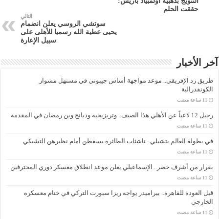
التتويج بذهبية أولمبياد باريس:
حققت الحلم
التالي
سوتشي الروسي يعلن انضمام
يحيى عطية الله رسميا للأهلى على
سبيل الإعارة
آخر الأخبار
طريق زد الإفريقي.. موعد مواجهة أساس جيبوتي في مستهل مشوار
الكونفدرالية
رحيل 12 لاعباً عن الأهلي هذا الصيف.. وتريزيجيه وديانج وبن رمضان في المقدمة
في بطولة العالم بتشيلي.. ناشئات الطائرة يسقطن أمام نظيرهن التشيكي
بقرار من أشرف خضر.. الإسماعيلي يعلن موعد انطلاق معسكر دوري المحترفين
قبل العودة للقاهرة.. بيراميدز يواجه ريزا سبورت التركي في ختام معسكره
الخارجي