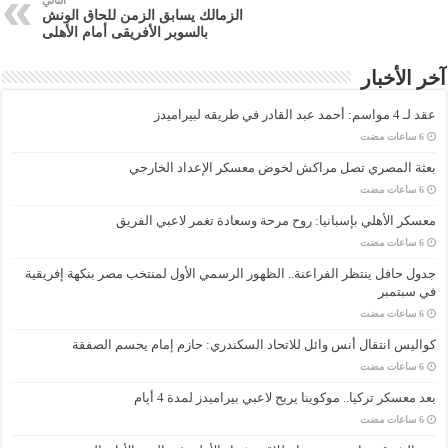
التالي
الزمالك يسابق الزمن للحاق الونش
بالسوبر الأفريقى أمام الأهلى
آخر الأخبار
عقد لـ 4 مواسم: أحمد عبد القادر في طريقه لبيراميدز
بعثة المصري تصل مراكش لخوض معسكر الإعداد الخارجي
معسكر الأهلي بإسبانيا: روح مرحة وسعادة تغمر لاعبي الفريق
جدول حافل ينتظر الفراعنة.. الظهور الرسمي الأول لمنتخب مصر بنكهة إفريقية
في سبتمبر
كواليس انتقال أنس وائل للاتحاد السكندري: حازم إمام يحسم الصفقة
بعد معسكر تركيا.. موكوينا يريح لاعبي بيراميدز لمدة 4 أيام