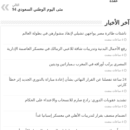
عقده
التالي
متى اليوم الوطني السعودي 94
آخر الأخبار
ناشئات طائرة مصر يواجهن تشيلي لإنقاذ مشوارهن في بطولة العالم
رفع الأحمال البدنية وتدريبات شاقة للاعبي الزمالك في معسكر العاصمة الإدارية
المصري يرتّب أوراقه في المغرب بـمباراتين وديتين
24 ساعة تفصلنا عن القرار النهائي بشأن إعادة مباراة بالدوري الجديد إثر خطأ
كارثي
تشديد عقوبات الدوري: رادع صارم للانسحاب والاعتداء على الحكام
انضمام منصف بقرار لتدريبات الأهلي في معسكر إسبانيا غداً