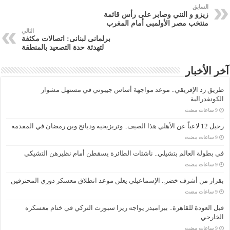
السابق
زيزو و النني وصابر على رأس قائمة
منتخب مصر الأولمبي أمام المغرب
التالي
برلمانى لبنانى: اتصالات مكثفة
لتهدئة حدة التصعيد بالمنطقة
آخر الأخبار
طريق زد الإفريقي.. موعد مواجهة أساس جيبوتي في مستهل مشوار
الكونفدرالية
رحيل 12 لاعباً عن الأهلي هذا الصيف.. وتريزيجيه وديانج وبن رمضان في المقدمة
في بطولة العالم بتشيلي.. ناشئات الطائرة يسقطن أمام نظيرهن التشيكي
بقرار من أشرف خضر.. الإسماعيلي يعلن موعد انطلاق معسكر دوري المحترفين
قبل العودة للقاهرة.. بيراميدز يواجه ريزا سبورت التركي في ختام معسكره
الخارجي