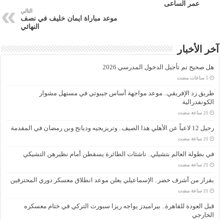
عمر الساعى
التالي
موعد مباراة ايمان خليف في نصف
النهائي
آخر الأخبار
هل صحيح تم تأجيل الدخول المدرسي 2026
طريق زد الإفريقي.. موعد مواجهة أساس جيبوتي في مستهل مشوار
الكونفدرالية
رحيل 12 لاعباً عن الأهلي هذا الصيف.. وتريزيجيه وديانج وبن رمضان في المقدمة
في بطولة العالم بتشيلي.. ناشئات الطائرة يسقطن أمام نظيرهن التشيكي
بقرار من أشرف خضر.. الإسماعيلي يعلن موعد انطلاق معسكر دوري المحترفين
قبل العودة للقاهرة.. بيراميدز يواجه ريزا سبورت التركي في ختام معسكره
الخارجي