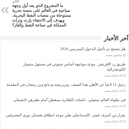
التالي
ما المشروع الذي يعد أول وجهة
سياحية في العالم على منصة بحرية
مستوحاة من منصات النفط البحرية،
ويهدف إلى الاحتفاء بإرث وتراث
المملكة في صناعة النفط والغاز؟
آخر الأخبار
هل صحيح تم تأجيل الدخول المدرسي 2026
‏ساعتين مضت
طريق زد الإفريقي.. موعد مواجهة أساس جيبوتي في مستهل مشوار
الكونفدرالية
رحيل 12 لاعباً عن الأهلي هذا الصيف.. وتريزيجيه وديانج وبن رمضان في المقدمة
في بطولة العالم بتشيلي.. ناشئات الطائرة يسقطن أمام نظيرهن التشيكي
بقرار من أشرف خضر.. الإسماعيلي يعلن موعد انطلاق معسكر دوري المحترفين