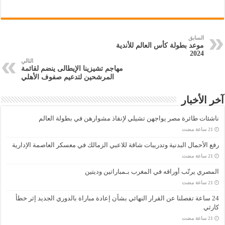
السابق
موعد بطولة كأس العالم للأندية
2024
التالي
مهاجم تشيزينا الإيطالى ينضم لقائمة
المرشحين لتدعيم صفوف الأهلي
آخر الأخبار
ناشئات طائرة مصر يواجهن تشيلي لإنقاذ مشوارهن في بطولة العالم
رفع الأحمال البدنية وتدريبات شاقة للاعبي الزمالك في معسكر العاصمة الإدارية
المصري يرتّب أوراقه في المغرب بـمباراتين وديتين
24 ساعة تفصلنا عن القرار النهائي بشأن إعادة مباراة بالدوري الجديد إثر خطأ
كارثي