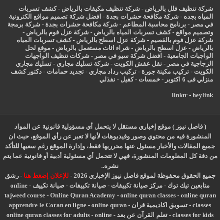
شركة تنظيف فلل بالرياض
-
شركة تنظيف مكيفات بالرياض
-
كشف تسربات
المياه بجده
-
شركة مكافحة حشرات بجدة
-
افضل شركة تصميم مواقع الكترونية
في مصر
-
برنامج محاسبة المطاعم
-
شركة مكافحة حشرات بجدة
-
شركة برمجة
وتصميم مواقع
-
كشف تسربات المياه بالرياض
-
شركة عزل فوم بالرياض
-
شركة عزل فوم بالقصيم
-
شركة عزل اسطح بالرياض
-
كشف تسربات المياه
بالرياض
-
عزل
اسطح بالرياض
-
شراء اثاث مستعمل بالرياض
-
موقع لحل
الواجبات الجامعية
-
افضل شركة سيو في مصر
-
شركات تنظيف الواجهات
الزجاجية في مصر
-
نقل عفش الكويت
-
شركة تسليك مجاري
-
تسليك مجاري
الكويت
-
تركيب مكينة جورة
-
تركيب رداد مجاري
-
تجديد حمامات
-
دكتور كشف
منزلي فى 6 اكتوبر
-
خمسات
-
كفيل
-
نفذلي
linktr
-
heylink
( فاصل نيوز ) موقع إخباري مستقل لا يتحمل أي مسؤولية قانونية عن المواد
المنشورة فيه من محتوي وصور وفيديوهات لأنها لا تعبر عن رأي الموقع، حيث ان
جميع المقالات والأخبار مسئول عنها محرريها فقط، وإدارة الموقع رغم سعيها للتأكد
من دقة كل المعلومات المنشورة، فهي لا تتحمل أي مسئولية أدبية أو قانونية عما يتم
نشره..
جميع الحقوق محفوظة لموقع فاصل نيوز الإخباري 2026 -
للإعلان إضغط هنا
-
رشق
متابعين تيك توك
-
مركز صيانة تكييفات
-
صيانة تكييفات
-
صيانة تكييف
-
online
tajweed course
-
Online Quran Academy
-
online quran classes
-
online quran
classes
-
تسويق اكاديمية قران
-
online quran
-
apprendre le Coran en ligne
classes for kids
-
تعلم القرآن عن بعد
-
online
-
online quran classes for adults