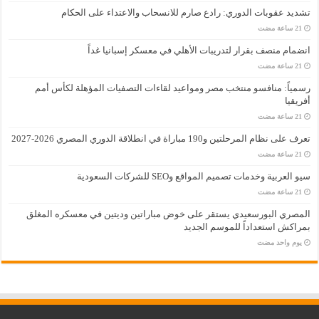
تشديد عقوبات الدوري: رادع صارم للانسحاب والاعتداء على الحكام
انضمام منصف بقرار لتدريبات الأهلي في معسكر إسبانيا غداً
رسمياً: منافسو منتخب مصر ومواعيد لقاءات التصفيات المؤهلة لكأس أمم
أفريقيا
تعرف على نظام المرحلتين و190 مباراة في انطلاقة الدوري المصري 2026-2027
سيو العربية وخدمات تصميم المواقع وSEO للشركات السعودية
المصري البورسعيدي يستقر على خوض مباراتين وديتين في معسكره المغلق
بمراكش استعداداً للموسم الجديد
‏يوم واحد مضت