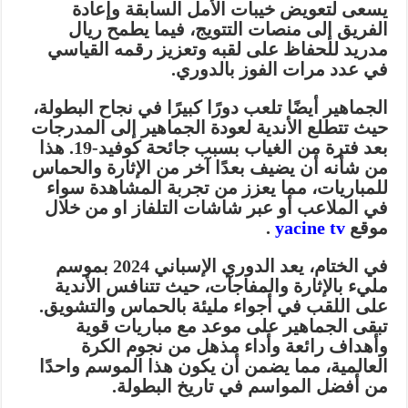
يسعى لتعويض خيبات الأمل السابقة وإعادة
الفريق إلى منصات التتويج، فيما يطمح ريال
مدريد للحفاظ على لقبه وتعزيز رقمه القياسي
في عدد مرات الفوز بالدوري.
الجماهير أيضًا تلعب دورًا كبيرًا في نجاح البطولة،
حيث تتطلع الأندية لعودة الجماهير إلى المدرجات
بعد فترة من الغياب بسبب جائحة كوفيد-19. هذا
من شأنه أن يضيف بعدًا آخر من الإثارة والحماس
للمباريات، مما يعزز من تجربة المشاهدة سواء
في الملاعب أو عبر شاشات التلفاز او من خلال
موقع
yacine tv
.
في الختام، يعد الدوري الإسباني 2024 بموسم
مليء بالإثارة والمفاجآت، حيث تتنافس الأندية
على اللقب في أجواء مليئة بالحماس والتشويق.
تبقى الجماهير على موعد مع مباريات قوية
وأهداف رائعة وأداء مذهل من نجوم الكرة
العالمية، مما يضمن أن يكون هذا الموسم واحدًا
من أفضل المواسم في تاريخ البطولة.