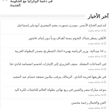
فى دعمنا لأوكرانيا مع الحكومة
الجديدة
آخر الأخبار
لتدعيم الجناح الأيسر.. مودرن سبورت يضم النيجيري أيوديلي إسماعيل
الأهلي يمطر شباك النجوم بستة أهداف ودياً دون إمام عاشور
بـ 34 ميدالية.. وزير الرياضة يهنيء اتحاد الشطرنج بتصدر البطولة العربية
في الساعات المقبلة.. سيف الجزيري إلى الإمارات لحسم انضمامه لنادي حتا
في طريقها لخزينة النادي.. الزمالك يترقب ملايين صفقة حسام عبد المجيد
موعد مباراة مصر والصين في ربع نهائي بطولة العالم للناشئات لكرة اليد
الفن والجمال رحمة محسن