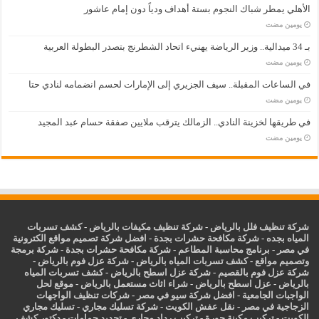
الأهلي يمطر شباك النجوم بستة أهداف ودياً دون إمام عاشور
‏يومين مضت
بـ 34 ميدالية.. وزير الرياضة يهنيء اتحاد الشطرنج بتصدر البطولة العربية
‏يومين مضت
في الساعات المقبلة.. سيف الجزيري إلى الإمارات لحسم انضمامه لنادي حتا
‏يومين مضت
في طريقها لخزينة النادي.. الزمالك يترقب ملايين صفقة حسام عبد المجيد
‏يومين مضت
شركة تنظيف فلل بالرياض
-
شركة تنظيف مكيفات بالرياض
-
كشف تسربات
المياه بجده
-
شركة مكافحة حشرات بجدة
-
افضل شركة تصميم مواقع الكترونية
في مصر
-
برنامج محاسبة المطاعم
-
شركة مكافحة حشرات بجدة
-
شركة برمجة
وتصميم مواقع
-
كشف تسربات المياه بالرياض
-
شركة عزل فوم بالرياض
-
شركة عزل فوم بالقصيم
-
شركة عزل اسطح بالرياض
-
كشف تسربات المياه
بالرياض
-
عزل
اسطح بالرياض
-
شراء اثاث مستعمل بالرياض
-
موقع لحل
الواجبات الجامعية
-
افضل شركة سيو في مصر
-
شركات تنظيف الواجهات
الزجاجية في مصر
-
نقل عفش الكويت
-
شركة تسليك مجاري
-
تسليك مجاري
الكويت
-
تركيب مكينة جورة
-
تركيب رداد مجاري
-
تجديد حمامات
-
دكتور كشف