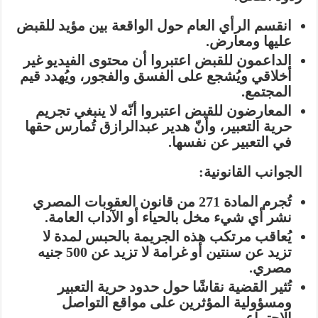
انقسم الرأي العام
حول الواقعة بين مؤيد للقبض
عليها ومعارض.
الداعمون للقبض
اعتبروا أن محتوى الفيديو غير
أخلاقي ويُشجع على الفسق والفجور، ويُهدد قيم
المجتمع.
المعارضون للقبض
اعتبروا أنّه لا ينبغي تجريم
حرية التعبير، وأنّ هدير عبدالرازق تُمارس حقها
في التعبير عن نفسها.
الجوانب القانونية:
تُجرم المادة 271 من قانون العقوبات المصري
نشر أي شيء مخل بالحياء أو الآداب العامة.
يُعاقب مرتكب هذه الجريمة بالحبس لمدة لا
تزيد عن سنتين أو غرامة لا تزيد عن 500 جنيه
مصري.
تُثير القضية نقاشًا حول حدود حرية التعبير
ومسؤولية المؤثرين على مواقع التواصل