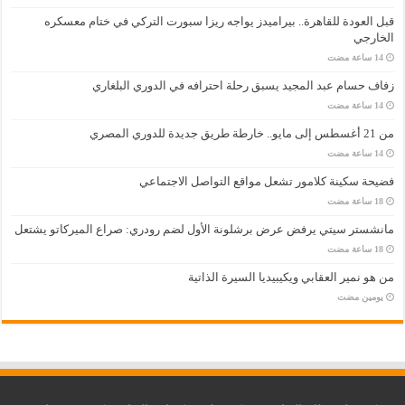
قبل العودة للقاهرة.. بيراميدز يواجه ريزا سبورت التركي في ختام معسكره
الخارجي
زفاف حسام عبد المجيد يسبق رحلة احترافه في الدوري البلغاري
من 21 أغسطس إلى مايو.. خارطة طريق جديدة للدوري المصري
فضيحة سكينة كلامور تشعل مواقع التواصل الاجتماعي
مانشستر سيتي يرفض عرض برشلونة الأول لضم رودري: صراع الميركاتو يشتعل
من هو نمير العقابي ويكيبيديا السيرة الذاتية
‏يومين مضت