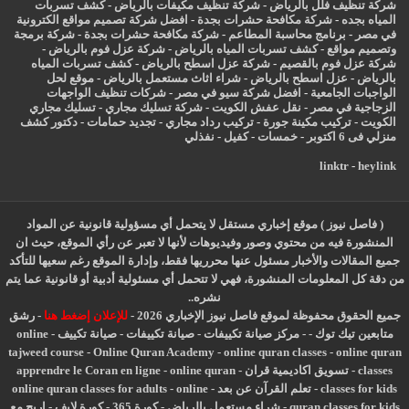
شركة تنظيف فلل بالرياض
-
شركة تنظيف مكيفات بالرياض
-
كشف تسربات
المياه بجده
-
شركة مكافحة حشرات بجدة
-
افضل شركة تصميم مواقع الكترونية
في مصر
-
برنامج محاسبة المطاعم
-
شركة مكافحة حشرات بجدة
-
شركة برمجة
وتصميم مواقع
-
كشف تسربات المياه بالرياض
-
شركة عزل فوم بالرياض
-
شركة عزل فوم بالقصيم
-
شركة عزل اسطح بالرياض
-
كشف تسربات المياه
بالرياض
-
عزل
اسطح بالرياض
-
شراء اثاث مستعمل بالرياض
-
موقع لحل
الواجبات الجامعية
-
افضل شركة سيو في مصر
-
شركات تنظيف الواجهات
الزجاجية في مصر
-
نقل عفش الكويت
-
شركة تسليك مجاري
-
تسليك مجاري
الكويت
-
تركيب مكينة جورة
-
تركيب رداد مجاري
-
تجديد حمامات
-
دكتور كشف
منزلي فى 6 اكتوبر
-
خمسات
-
كفيل
-
نفذلي
linktr
-
heylink
( فاصل نيوز ) موقع إخباري مستقل لا يتحمل أي مسؤولية قانونية عن المواد
المنشورة فيه من محتوي وصور وفيديوهات لأنها لا تعبر عن رأي الموقع، حيث ان
جميع المقالات والأخبار مسئول عنها محرريها فقط، وإدارة الموقع رغم سعيها للتأكد
من دقة كل المعلومات المنشورة، فهي لا تتحمل أي مسئولية أدبية أو قانونية عما يتم
نشره..
جميع الحقوق محفوظة لموقع فاصل نيوز الإخباري 2026 -
للإعلان إضغط هنا
-
رشق
متابعين تيك توك
-
-
مركز صيانة تكييفات
-
صيانة تكييفات
-
صيانة تكييف
-
online
tajweed course
-
Online Quran Academy
-
online quran classes
-
online quran
classes
-
تسويق اكاديمية قران
-
online quran
-
apprendre le Coran en ligne
classes for kids
-
تعلم القرآن عن بعد
-
online
-
online quran classes for adults
quran classes for kids
-
شراء مستعمل بالرياض
-
كورة 365
-
كورة لايف
-
اربح مع