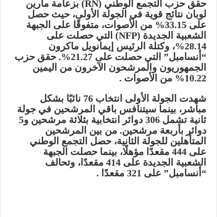
حقق حزب التجمع الوطني (RN) بزعامة مارين
لوبان نتائج قوية في الجولة الأولى، حيث حصل
على 33.15% من الأصوات، متفوقًا على الجبهة
الشعبية الجديدة (NFP) التي حصلت على
28.14%، وكتلة الرئيس إيمانويل ماكرون
“أنسامبل” التي حصلت على 21.27%. حقق حزب
الجمهوريون والمرشحون الآخرون من اليمين
10.22% من الأصوات .
شهدت الجولة الأولى انتخاب 76 نائبًا بشكل
مباشر، بينما سيتنافس باقي المرشحين في جولة
ثانية تشمل 306 دوائر انتخابية بثلاثة مرشحين و5
دوائر بأربعة مرشحين. من بين المرشحين
المتأهلين للجولة الثانية، حصل التجمع الوطني
على 444 مقعدًا مؤهلًا، بينما حصلت الجبهة
الشعبية الجديدة على 414 مقعدًا، وتحالف
“أنسامبل” على 321 مقعدًا .