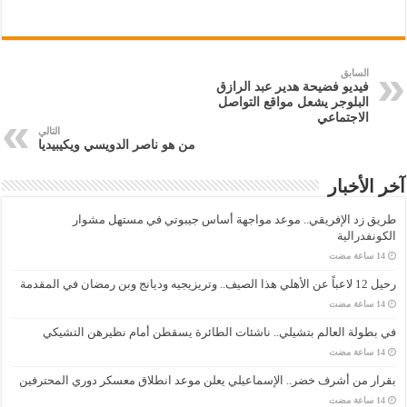
السابق
فيديو فضيحة هدير عبد الرازق
البلوجر يشعل مواقع التواصل
الاجتماعي
التالي
من هو ناصر الدويسي ويكيبيديا
آخر الأخبار
طريق زد الإفريقي.. موعد مواجهة أساس جيبوتي في مستهل مشوار
الكونفدرالية
رحيل 12 لاعباً عن الأهلي هذا الصيف.. وتريزيجيه وديانج وبن رمضان في المقدمة
في بطولة العالم بتشيلي.. ناشئات الطائرة يسقطن أمام نظيرهن التشيكي
بقرار من أشرف خضر.. الإسماعيلي يعلن موعد انطلاق معسكر دوري المحترفين