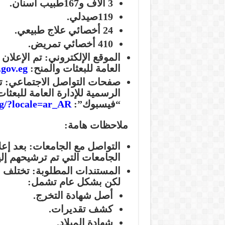
3 آلاف و167طبيب أسنان.
119صيدلي.
24 أخصائي علاج طبيعي.
410 أخصائي تمريض.
الموقع الإلكتروني:
تم الإعلان 
العامة للبعثات والمنح:
gov.eg/
صفحات التواصل الاجتماعي:
تم
الرسمية للإدارة العامة للبعث
“فيسبوك”:
eg/?locale=ar_AR
ملاحظات هامة:
التواصل مع الجامعات:
بعد إعل
الجامعات التي تم ترشيحهم إلي
المستندات المطلوبة:
تختلف ا
لكن بشكل عام تشمل:
أصل شهادة التخرج.
كشف تقديرات.
شهادة الميلاد.