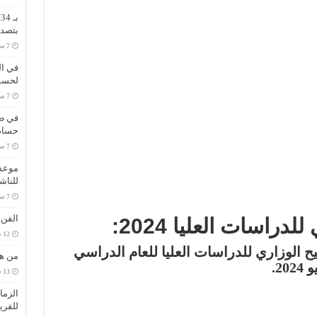
ب
بتصدر
في ال
لحسم 
في طر
حسام 
موعد 
للناش
الفن
دراسات العليا 2024:
يح الوزاري للدراسات العليا للعام الدراسي
من هي
الزما
للفري