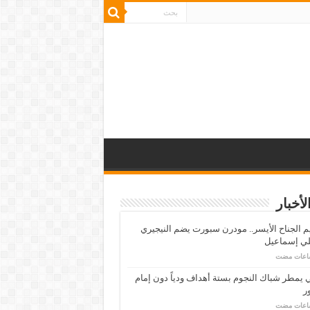
لأخبار
م الجناح الأيسر.. مودرن سبورت يضم النيجيري
لي إسماعيل
ي يمطر شباك النجوم بستة أهداف ودياً دون إمام
ر