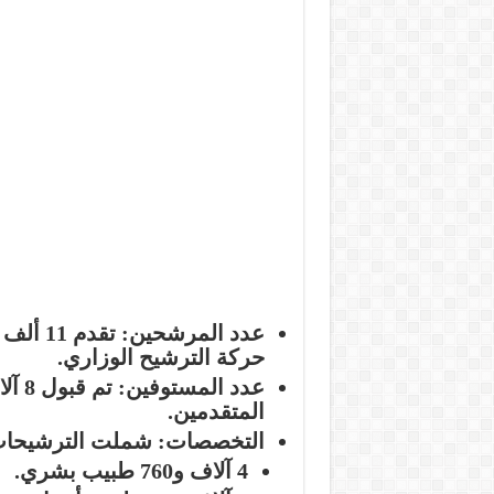
عدد المرشحين:
حركة الترشيح الوزاري.
عدد المستوفين:
المتقدمين.
التخصصات:
شملت الترشيحات 128 تخصص صحي، مع توزيع كال
4 آلاف و760 طبيب بشري.