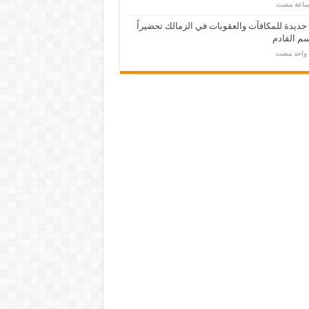
 جديدة للمكافآت والعقوبات في الزمالك تحضيراً
م القادم
م واحد مضت