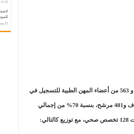
لائحة
للموس
‏يو
تقدم 11 ألف و 563 من أعضاء المهن الطبية للتسجيل في
تم قبول 8 آلاف و481 مرشح، بنسبة 70% من إجمالي
تالي: