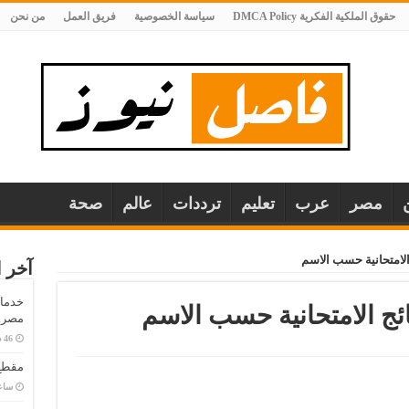
حقوق الملكية الفكرية DMCA Policy
سياسة الخصوصية
فريق العمل
من نحن
مصر
عرب
تعليم
ترددات
عالم
صحة
آخر ا
خدمات
مصر..
مقطع 
‏سا