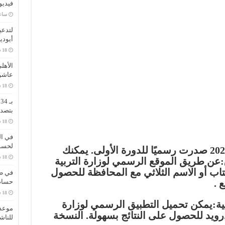
فيديو
‏سا
لتدعي
أيودي
الأهل
عاشو
ب
بتصدر
في ال
لحسم 
نتائج البكالوريا في سوريا لعام 2024 صدرت رسميًا للدورة الأولى. يمكنك
عن طريق الموقع الرسمي لوزارة التربية
تاب أو الاسم الثلاثي مع المحافظة للحصول
في طر
 .
حسام 
نية:يمكن تحميل التطبيق الرسمي لوزارة
موعد 
درويد للحصول على النتائج بسهولة. النسخة
للناش