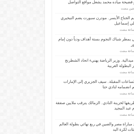
 فضيحة مياده محمد يشعل مواقع التواصل
عتين مضت
م الجناح الأيسر.. مودرن سبورت يضم النيجيري
لي إسماعيل
ي يمطر شباك النجوم بستة أهداف ودياً دون إمام
ر
ـ 34 ميدالية.. وزير الرياضة يهنيء اتحاد الشطرنج
 البطولة العربية
ساعات المقبلة.. سيف الجزيري إلى الإمارات
انضمامه لنادي حتا
يقها لخزينة النادي.. الزمالك يترقب ملايين صفقة
عبد المجيد
مباراة مصر والصين في ربع نهائي بطولة العالم
ئات لكرة اليد