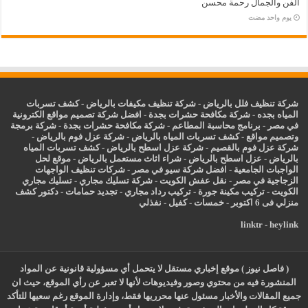
الفن والجمال رحمة محسن
‏يوم واحد مضت
شركة تنظيف فلل بالرياض
-
شركة تنظيف مكيفات بالرياض
-
كشف تسربات
المياه بجده
-
شركة مكافحة حشرات بجدة
-
افضل شركة تصميم مواقع الكترونية
في مصر
-
برنامج محاسبة المطاعم
-
شركة مكافحة حشرات بجدة
-
شركة برمجة
وتصميم مواقع
-
كشف تسربات المياه بالرياض
-
شركة عزل فوم بالرياض
-
شركة عزل فوم بالقصيم
-
شركة عزل اسطح بالرياض
-
كشف تسربات المياه
بالرياض
-
عزل
اسطح بالرياض
-
شراء اثاث مستعمل بالرياض
-
موقع لحل
الواجبات الجامعية
-
افضل شركة سيو في مصر
-
شركات تنظيف الواجهات
الزجاجية في مصر
-
نقل عفش الكويت
-
شركة تسليك مجاري
-
تسليك مجاري
الكويت
-
تركيب مكينة جورة
-
تركيب رداد مجاري
-
تجديد حمامات
-
دكتور كشف
منزلي فى 6 اكتوبر
-
خمسات
-
كفيل
-
نفذلي
linktr
-
heylink
( فاصل نيوز ) موقع إخباري مستقل لا يتحمل أي مسؤولية قانونية عن المواد
المنشورة فيه من محتوي وصور وفيديوهات لأنها لا تعبر عن رأي الموقع، حيث ان
جميع المقالات والأخبار مسئول عنها محرريها فقط، وإدارة الموقع رغم سعيها للتأكد