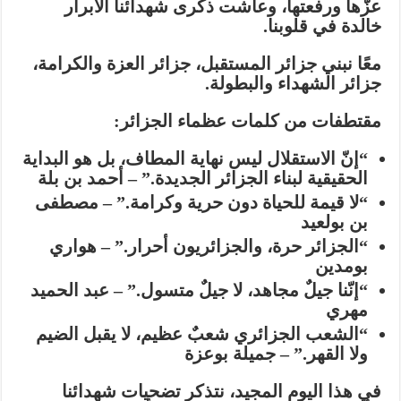
عزّها ورفعتها، وعاشت ذكرى شهدائنا الأبرار
خالدة في قلوبنا.
معًا نبني جزائر المستقبل، جزائر العزة والكرامة،
جزائر الشهداء والبطولة.
مقتطفات من كلمات عظماء الجزائر:
“إنّ الاستقلال ليس نهاية المطاف، بل هو البداية
الحقيقية لبناء الجزائر الجديدة.” – أحمد بن بلة
“لا قيمة للحياة دون حرية وكرامة.” – مصطفى
بن بولعيد
“الجزائر حرة، والجزائريون أحرار.” – هواري
بومدين
“إنّنا جيلٌ مجاهد، لا جيلٌ متسول.” – عبد الحميد
مهري
“الشعب الجزائري شعبٌ عظيم، لا يقبل الضيم
ولا القهر.” – جميلة بوعزة
في هذا اليوم المجيد، نتذكر تضحيات شهدائنا