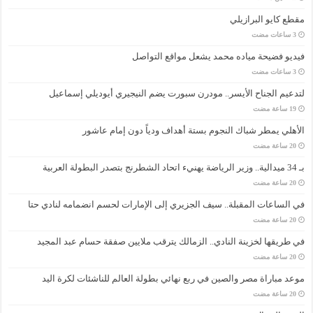
مقطع كايو البرازيلي
فيديو فضيحة مياده محمد يشعل مواقع التواصل
لتدعيم الجناح الأيسر.. مودرن سبورت يضم النيجيري أيوديلي إسماعيل
الأهلي يمطر شباك النجوم بستة أهداف ودياً دون إمام عاشور
بـ 34 ميدالية.. وزير الرياضة يهنيء اتحاد الشطرنج بتصدر البطولة العربية
في الساعات المقبلة.. سيف الجزيري إلى الإمارات لحسم انضمامه لنادي حتا
في طريقها لخزينة النادي.. الزمالك يترقب ملايين صفقة حسام عبد المجيد
موعد مباراة مصر والصين في ربع نهائي بطولة العالم للناشئات لكرة اليد