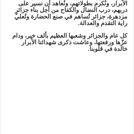
الأبرار، ونُكرم بطولاتهم، ونُعاهد أن نسير على
دربهم، درب النضال والكفاح من أجل بناء جزائرٍ
مزدهرة، جزائر تُساهم في صنع الحضارة وتُعلي
راية التقدم والعدالة.
كل عام والجزائر وشعبها العظيم بألف خير، ودام
عزّها ورفعتها، وعاشت ذكرى شهدائنا الأبرار
خالدة في قلوبنا.