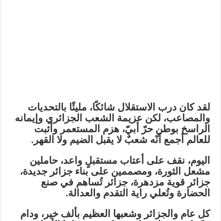
لقد كان درب الاستقلال شائكًا، مليئًا بالتحديات
والمصاعب، لكن عزيمة الشعب الجزائري وإيمانه
الراسخ بوطن حرّ أبيّ، هزم المستعمر وأثبت
للعالم أجمع أنّه شعبٌ لا يقبل الضيم ولا القهر.
اليوم، نقف على أعتاب مستقبلٍ واعد، حاملين
مشعل الثورة، ومصممين على بناء جزائر جديدة،
جزائر قوية مزدهرة، جزائر تُساهم في صنع
الحضارة وتُعلي راية التقدم والعدالة.
كل عام والجزائر وشعبها العظيم بألف خير، ودام