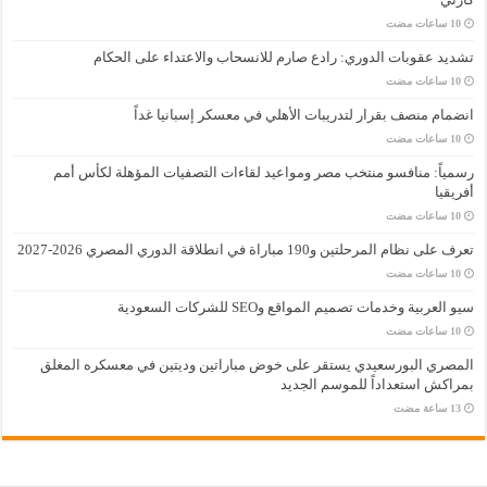
تشديد عقوبات الدوري: رادع صارم للانسحاب والاعتداء على الحكام
انضمام منصف بقرار لتدريبات الأهلي في معسكر إسبانيا غداً
رسمياً: منافسو منتخب مصر ومواعيد لقاءات التصفيات المؤهلة لكأس أمم
أفريقيا
تعرف على نظام المرحلتين و190 مباراة في انطلاقة الدوري المصري 2026-2027
سيو العربية وخدمات تصميم المواقع وSEO للشركات السعودية
المصري البورسعيدي يستقر على خوض مباراتين وديتين في معسكره المغلق
بمراكش استعداداً للموسم الجديد