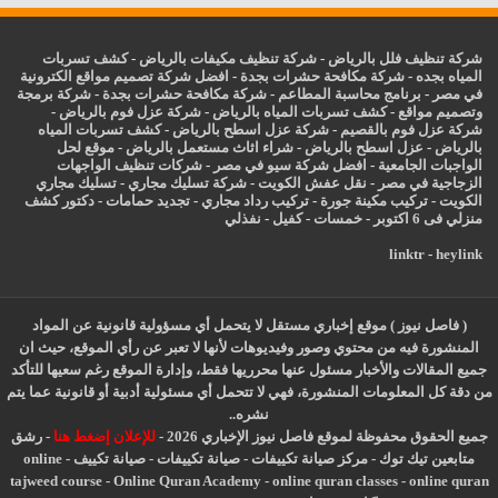
شركة تنظيف فلل بالرياض
-
شركة تنظيف مكيفات بالرياض
-
كشف تسربات
المياه بجده
-
شركة مكافحة حشرات بجدة
-
افضل شركة تصميم مواقع الكترونية
في مصر
-
برنامج محاسبة المطاعم
-
شركة مكافحة حشرات بجدة
-
شركة برمجة
وتصميم مواقع
-
كشف تسربات المياه بالرياض
-
شركة عزل فوم بالرياض
-
شركة عزل فوم بالقصيم
-
شركة عزل اسطح بالرياض
-
كشف تسربات المياه
بالرياض
-
عزل
اسطح بالرياض
-
شراء اثاث مستعمل بالرياض
-
موقع لحل
الواجبات الجامعية
-
افضل شركة سيو في مصر
-
شركات تنظيف الواجهات
الزجاجية في مصر
-
نقل عفش الكويت
-
شركة تسليك مجاري
-
تسليك مجاري
الكويت
-
تركيب مكينة جورة
-
تركيب رداد مجاري
-
تجديد حمامات
-
دكتور كشف
منزلي فى 6 اكتوبر
-
خمسات
-
كفيل
-
نفذلي
linktr
-
heylink
( فاصل نيوز ) موقع إخباري مستقل لا يتحمل أي مسؤولية قانونية عن المواد
المنشورة فيه من محتوي وصور وفيديوهات لأنها لا تعبر عن رأي الموقع، حيث ان
جميع المقالات والأخبار مسئول عنها محرريها فقط، وإدارة الموقع رغم سعيها للتأكد
من دقة كل المعلومات المنشورة، فهي لا تتحمل أي مسئولية أدبية أو قانونية عما يتم
نشره..
جميع الحقوق محفوظة لموقع فاصل نيوز الإخباري 2026 -
للإعلان إضغط هنا
-
رشق
متابعين تيك توك
-
مركز صيانة تكييفات
-
صيانة تكييفات
-
صيانة تكييف
-
online
tajweed course
-
Online Quran Academy
-
online quran classes
-
online quran