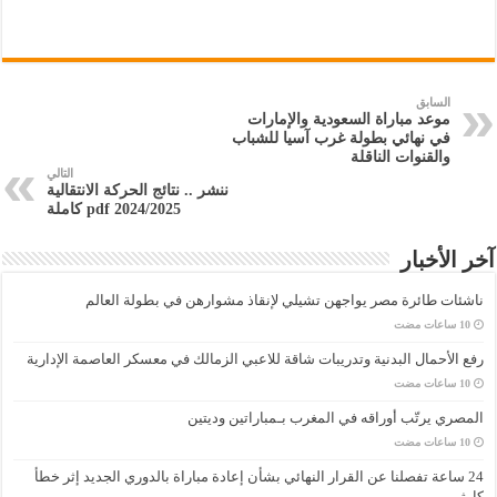
السابق
موعد مباراة السعودية والإمارات
في نهائي بطولة غرب آسيا للشباب
والقنوات الناقلة
التالي
ننشر .. نتائج الحركة الانتقالية
2024/2025 pdf كاملة
آخر الأخبار
ناشئات طائرة مصر يواجهن تشيلي لإنقاذ مشوارهن في بطولة العالم
رفع الأحمال البدنية وتدريبات شاقة للاعبي الزمالك في معسكر العاصمة الإدارية
المصري يرتّب أوراقه في المغرب بـمباراتين وديتين
24 ساعة تفصلنا عن القرار النهائي بشأن إعادة مباراة بالدوري الجديد إثر خطأ
كارثي