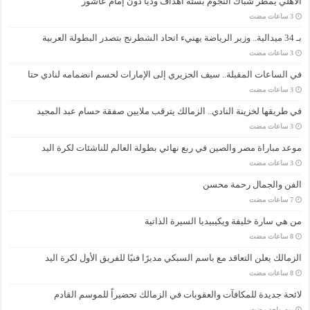
الأهلي يمطر شباك النجوم بستة أهداف ودياً دون إمام عاشور
بـ 34 ميدالية.. وزير الرياضة يهنيء اتحاد الشطرنج بتصدر البطولة العربية
في الساعات المقبلة.. سيف الجزيري إلى الإمارات لحسم انضمامه لنادي حتا
في طريقها لخزينة النادي.. الزمالك يترقب ملايين صفقة حسام عبد المجيد
موعد مباراة مصر والصين في ربع نهائي بطولة العالم للناشئات لكرة اليد
الفن والجمال رحمة محسن
من هي سارة خليفة ويكيبيديا السيرة الذاتية
الزمالك يعلن التعاقد مع باسم السبكي مديرًا فنيًا للفريق الأول لكرة اليد
لائحة جديدة للمكافآت والعقوبات في الزمالك تحضيراً للموسم القادم
‏يوم واحد مضت