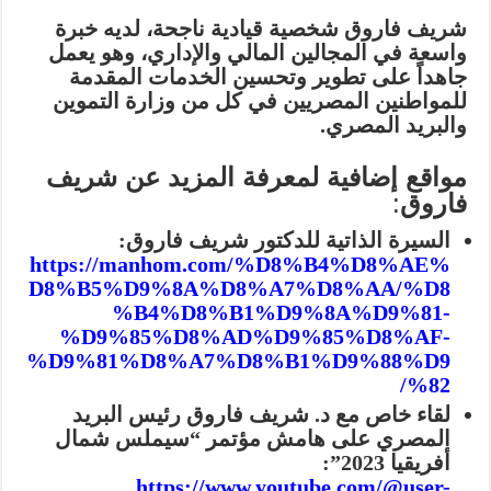
شريف فاروق
شخصية قيادية ناجحة، لديه خبرة
واسعة في المجالين المالي والإداري، وهو يعمل
جاهداً على تطوير وتحسين الخدمات المقدمة
للمواطنين المصريين في كل من وزارة التموين
والبريد المصري.
مواقع إضافية لمعرفة المزيد عن شريف
فاروق
:
السيرة الذاتية للدكتور شريف فاروق
:
https://manhom.com/%D8%B4%D8%AE%
D8%B5%D9%8A%D8%A7%D8%AA/%D8
%B4%D8%B1%D9%8A%D9%81-
%D9%85%D8%AD%D9%85%D8%AF-
%D9%81%D8%A7%D8%B1%D9%88%D9
%82/
لقاء خاص مع د. شريف فاروق رئيس البريد
المصري على هامش مؤتمر “سيملس شمال
أفريقيا 2023”
:
https://www.youtube.com/@user-