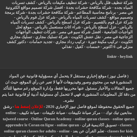
شركة تنظيف فلل بالرياض
-
شركة تنظيف مكيفات بالرياض
-
كشف تسربات
المياه بجده
-
شركة مكافحة حشرات بجدة
-
افضل شركة تصميم مواقع الكترونية
في مصر
-
برنامج محاسبة المطاعم
-
شركة مكافحة حشرات بجدة
-
شركة برمجة
وتصميم مواقع
-
كشف تسربات المياه بالرياض
-
شركة عزل فوم بالرياض
-
شركة عزل فوم بالقصيم
-
شركة عزل اسطح بالرياض
-
كشف تسربات المياه
بالرياض
-
عزل
اسطح بالرياض
-
شراء اثاث مستعمل بالرياض
-
موقع لحل
الواجبات الجامعية
-
افضل شركة سيو في مصر
-
شركات تنظيف الواجهات
الزجاجية في مصر
-
نقل عفش الكويت
-
شركة تسليك مجاري
-
تسليك مجاري
الكويت
-
تركيب مكينة جورة
-
تركيب رداد مجاري
-
تجديد حمامات
-
دكتور كشف
منزلي فى 6 اكتوبر
-
خمسات
-
كفيل
-
نفذلي
linktr
-
heylink
( فاصل نيوز ) موقع إخباري مستقل لا يتحمل أي مسؤولية قانونية عن المواد
المنشورة فيه من محتوي وصور وفيديوهات لأنها لا تعبر عن رأي الموقع، حيث ان
جميع المقالات والأخبار مسئول عنها محرريها فقط، وإدارة الموقع رغم سعيها للتأكد
من دقة كل المعلومات المنشورة، فهي لا تتحمل أي مسئولية أدبية أو قانونية عما يتم
نشره..
جميع الحقوق محفوظة لموقع فاصل نيوز الإخباري 2026 -
للإعلان إضغط هنا
-
رشق
متابعين تيك توك
-
-
مركز صيانة تكييفات
-
صيانة تكييفات
-
صيانة تكييف
-
online
tajweed course
-
Online Quran Academy
-
online quran classes
-
online quran
classes
-
تسويق اكاديمية قران
-
online quran
-
apprendre le Coran en ligne
classes for kids
-
تعلم القرآن عن بعد
-
online
-
online quran classes for adults