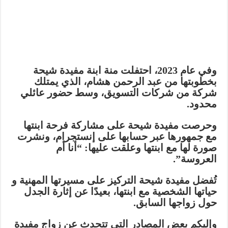
وفي عام 2023، احتفلت
منة ابنة مفيدة شيحة
بخطوبتها من
عبد الرحمن هشام
، الذي يمتلك
شركة من شركات التسويق، وسط حضور عائلي
محدود.
وحرصت
مفيدة شيحة
على مشاركة فرحة ابنتها
مع جمهورها عبر حسابها على
إنستجرام
، ونشرت
صورة لها مع ابنتها وعلقت عليها: “أنا أم
العروسة”.
تُفضل
مفيدة شيحة
التركيز على
مسيرتها المهنية
و
حياتها الشخصية
مع ابنتها، بعيدًا عن إثارة الجدل
حول
زواجها السابق
.
وإليكم بعض
المصادر
التي تتحدث عن
زواج مفيدة