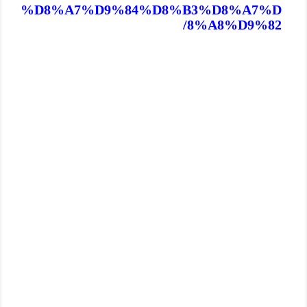
%D8%A7%D9%84%D8%B3%D8%A7%D
8%A8%D9%82/