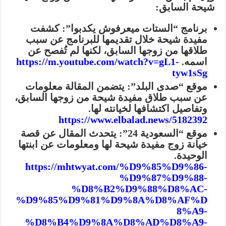
شيحة السابق
:
برنامج “الستات ميعرفوش يكدبوا”:
كشفت
مفيدة شيحة
خلال تقديمها للبرنامج عن سبب
طلاقها من زوجها السابق، لكنها لم تُفصح عن
اسمه.
https://m.youtube.com/watch?v=gL1-
tyw1sSg
موقع “صدى البلد”:
يتضمن المقالة معلومات
عن
سبب طلاق مفيدة شيحة
من زوجها السابق،
وتفاصيل
اكتشافها لخيانته لها
.
https://www.elbalad.news/5182392
موقع “السعودية 24”:
يتحدث المقال عن
قصة
خيانة زوج مفيدة شيحة لها
و
معلومات عن ابنتها
الوحيدة
.
https://mhtwyat.com/%D9%85%D9%86-
%D9%87%D9%88-
%D8%B2%D9%88%D8%AC-
%D9%85%D9%81%D9%8A%D8%AF%D
8%A9-
%D8%B4%D9%8A%D8%AD%D8%A9-