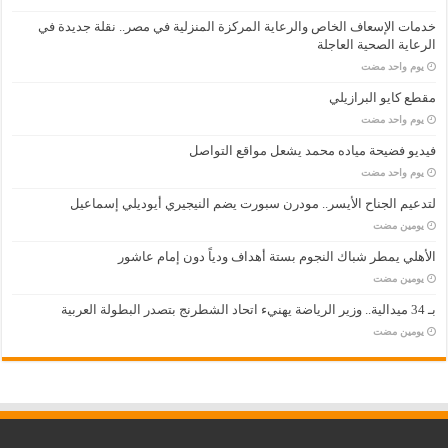
خدمات الإسعاف الخاص والرعاية المركزة المنزلية في مصر.. نقلة جديدة في
الرعاية الصحية العاجلة
‏يوم واحد مضت
مقطع كايو البرازيلي
‏يوم واحد مضت
فيديو فضيحة مياده محمد يشعل مواقع التواصل
‏يوم واحد مضت
لتدعيم الجناح الأيسر.. مودرن سبورت يضم النيجيري أيوديلي إسماعيل
‏يومين مضت
الأهلي يمطر شباك النجوم بستة أهداف ودياً دون إمام عاشور
‏يومين مضت
بـ 34 ميدالية.. وزير الرياضة يهنيء اتحاد الشطرنج بتصدر البطولة العربية
‏يومين مضت