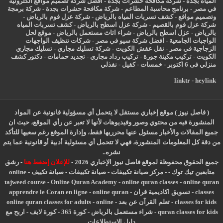
المياه بجده
-
شركة مكافحة حشرات بجدة
-
افضل شركة تصميم مواقع الكترونية
في مصر
-
برنامج محاسبة المطاعم
-
شركة مكافحة حشرات بجدة
-
شركة برمجة
وتصميم مواقع
-
كشف تسربات المياه بالرياض
-
شركة عزل فوم بالرياض
-
شركة عزل فوم بالقصيم
-
شركة عزل اسطح بالرياض
-
كشف تسربات المياه
بالرياض
-
عزل
اسطح بالرياض
-
شراء اثاث مستعمل بالرياض
-
موقع لحل
الواجبات الجامعية
-
افضل شركة سيو في مصر
-
شركات تنظيف الواجهات
الزجاجية في مصر
-
نقل عفش الكويت
-
شركة تسليك مجاري
-
تسليك مجاري
الكويت
-
تركيب مكينة جورة
-
تركيب رداد مجاري
-
تجديد حمامات
-
دكتور كشف
منزلي فى 6 اكتوبر
-
خمسات
-
كفيل
-
نفذلي
linktr
-
heylink
( فاصل نيوز ) موقع إخباري مستقل لا يتحمل أي مسؤولية قانونية عن المواد
المنشورة فيه من محتوي وصور وفيديوهات لأنها لا تعبر عن رأي الموقع، حيث ان
جميع المقالات والأخبار مسئول عنها محرريها فقط، وإدارة الموقع رغم سعيها للتأكد
من دقة كل المعلومات المنشورة، فهي لا تتحمل أي مسئولية أدبية أو قانونية عما يتم
نشره..
جميع الحقوق محفوظة لموقع فاصل نيوز الإخباري 2026 -
للإعلان إضغط هنا
-
رشق
متابعين تيك توك
-
-
مركز صيانة تكييفات
-
صيانة تكييفات
-
صيانة تكييف
-
online
tajweed course
-
Online Quran Academy
-
online quran classes
-
online quran
classes
-
تسويق اكاديمية قران
-
online quran
-
apprendre le Coran en ligne
classes for kids
-
تعلم القرآن عن بعد
-
online
-
online quran classes for adults
quran classes for kids
-
شراء مستعمل بالرياض
-
كورة 365
-
كورة لايف
-
اربح مع
دليل الاستطلاعات