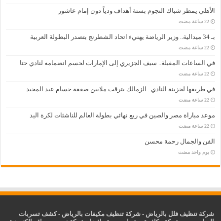
الأهلي يمطر شباك النجوم بستة أهداف ودياً دون إمام عاشور
بـ 34 ميدالية.. وزير الرياضة يهنيء اتحاد الشطرنج بتصدر البطولة العربية
في الساعات المقبلة.. سيف الجزيري إلى الإمارات لحسم انضمامه لنادي حتا
في طريقها لخزينة النادي.. الزمالك يترقب ملايين صفقة حسام عبد المجيد
موعد مباراة مصر والصين في ربع نهائي بطولة العالم للناشئات لكرة اليد
الفن والجمال رحمة محسن
‏يوم واحد مضت
شركة تنظيف فلل بالرياض
-
شركة تنظيف مكيفات بالرياض
-
كشف تسربات