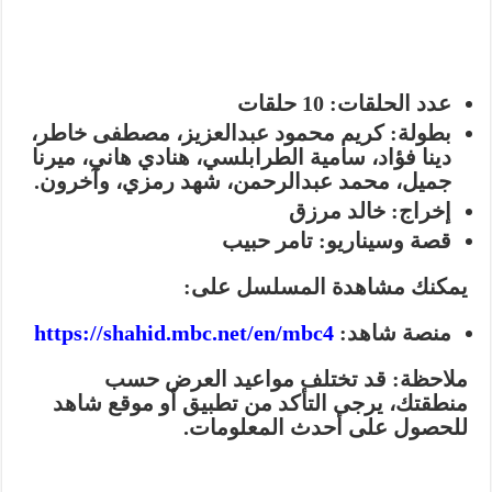
عدد الحلقات:
10 حلقات
بطولة:
كريم محمود عبدالعزيز، مصطفى خاطر،
دينا فؤاد، سامية الطرابلسي، هنادي هاني، ميرنا
جميل، محمد عبدالرحمن، شهد رمزي، وآخرون.
إخراج:
خالد مرزق
قصة وسيناريو:
تامر حبيب
يمكنك مشاهدة المسلسل على:
منصة شاهد:
https://shahid.mbc.net/en/mbc4
ملاحظة:
قد تختلف مواعيد العرض حسب
منطقتك، يرجى التأكد من تطبيق أو موقع شاهد
للحصول على أحدث المعلومات.