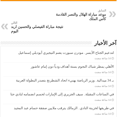
السابق
موعد مباراة الهلال والنصر القادمة
كأس الملك
التالي
نتيجة مباراة الفيصلي والحسين اربد
اليوم
آخر الأخبار
لتدعيم الجناح الأيسر.. مودرن سبورت يضم النيجيري أيوديلي إسماعيل
الأهلي يمطر شباك النجوم بستة أهداف ودياً دون إمام عاشور
بـ 34 ميدالية.. وزير الرياضة يهنيء اتحاد الشطرنج بتصدر البطولة العربية
في الساعات المقبلة.. سيف الجزيري إلى الإمارات لحسم انضمامه لنادي حتا
في طريقها لخزينة النادي.. الزمالك يترقب ملايين صفقة حسام عبد المجيد