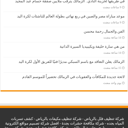
في طريقها لخزينة النادي.. الزمالك يترقب ملايين صفقة حسام عبد المجيد
موعد مباراة مصر والصين في ربع نهائي بطولة العالم للناشئات لكرة اليد
الفن والجمال رحمة محسن
من هي سارة خليفة ويكيبيديا السيرة الذاتية
الزمالك يعلن التعاقد مع باسم السبكي مديرًا فنيًا للفريق الأول لكرة اليد
لائحة جديدة للمكافآت والعقوبات في الزمالك تحضيراً للموسم القادم
‏يوم واحد مضت
شركة تنظيف فلل بالرياض
-
شركة تنظيف مكيفات بالرياض
-
كشف تسربات
المياه بجده
-
شركة مكافحة حشرات بجدة
-
افضل شركة تصميم مواقع الكترونية
في مصر
-
برنامج محاسبة المطاعم
-
شركة مكافحة حشرات بجدة
-
شركة برمجة