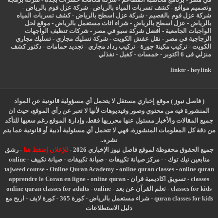
وتصميم مواقع
-
كشف تسربات المياه بالرياض
-
شركة عزل فوم بالرياض
-
شركة عزل فوم بالقصيم
-
شركة عزل اسطح بالرياض
-
كشف تسربات المياه
بالرياض
-
عزل
اسطح بالرياض
-
شراء اثاث مستعمل بالرياض
-
موقع لحل
الواجبات الجامعية
-
افضل شركة سيو في مصر
-
شركات تنظيف الواجهات
الزجاجية في مصر
-
نقل عفش الكويت
-
شركة تسليك مجاري
-
تسليك مجاري
الكويت
-
تركيب مكينة جورة
-
تركيب رداد مجاري
-
تجديد حمامات
-
دكتور كشف
منزلي فى 6 اكتوبر
-
خمسات
-
كفيل
-
نفذلي
linktr
-
heylink
( فاصل نيوز ) موقع إخباري مستقل لا يتحمل أي مسؤولية قانونية عن المواد
المنشورة فيه من محتوي وصور وفيديوهات لأنها لا تعبر عن رأي الموقع، حيث ان
جميع المقالات والأخبار مسئول عنها محرريها فقط، وإدارة الموقع رغم سعيها للتأكد
من دقة كل المعلومات المنشورة، فهي لا تتحمل أي مسئولية أدبية أو قانونية عما يتم
نشره..
جميع الحقوق محفوظة لموقع فاصل نيوز الإخباري 2026 -
للإعلان إضغط هنا
-
رشق
متابعين تيك توك
-
-
مركز صيانة تكييفات
-
صيانة تكييفات
-
صيانة تكييف
-
online
tajweed course
-
Online Quran Academy
-
online quran classes
-
online quran
classes
-
تسويق اكاديمية قران
-
online quran
-
apprendre le Coran en ligne
classes for kids
-
تعلم القرآن عن بعد
-
online
-
online quran classes for adults
quran classes for kids
-
شراء مستعمل بالرياض
-
كورة 365
-
كورة لايف
-
اربح مع
دليل الاستطلاعات